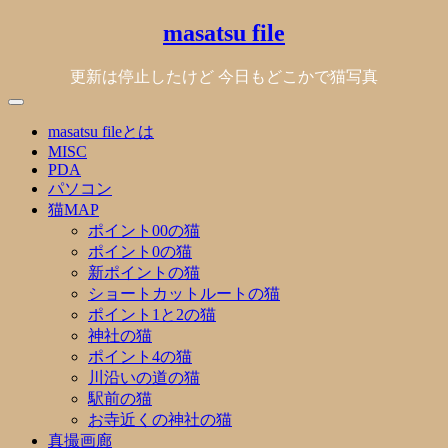
Skip
masatsu file
to
content
更新は停止したけど 今日もどこかで猫写真
masatsu fileとは
MISC
PDA
パソコン
猫MAP
ポイント00の猫
ポイント0の猫
新ポイントの猫
ショートカットルートの猫
ポイント1と2の猫
神社の猫
ポイント4の猫
川沿いの道の猫
駅前の猫
お寺近くの神社の猫
真撮画廊