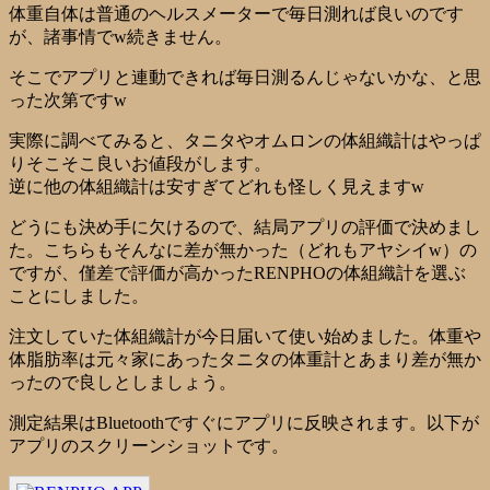
体重自体は普通のヘルスメーターで毎日測れば良いのです
が、諸事情でw続きません。
そこでアプリと連動できれば毎日測るんじゃないかな、と思
った次第ですw
実際に調べてみると、タニタやオムロンの体組織計はやっぱ
りそこそこ良いお値段がします。
逆に他の体組織計は安すぎてどれも怪しく見えますw
どうにも決め手に欠けるので、結局アプリの評価で決めまし
た。こちらもそんなに差が無かった（どれもアヤシイw）の
ですが、僅差で評価が高かったRENPHOの体組織計を選ぶ
ことにしました。
注文していた体組織計が今日届いて使い始めました。体重や
体脂肪率は元々家にあったタニタの体重計とあまり差が無か
ったので良しとしましょう。
測定結果はBluetoothですぐにアプリに反映されます。以下が
アプリのスクリーンショットです。