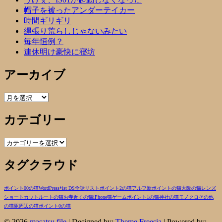
帽子を被ったアンダーテイカー
時間ギリギリ
縄張り荒らしじゃないみたい
毎年恒例？
連休明け豪快に寝坊
アーカイブ
ア
ー
カテゴリー
カ
イ
ブ
カ
テ
タグクラウド
ゴ
リ
ー
ポイント00の猫
WordPress
*ist DS
全話リスト
ポイント2の猫
アルフ
新ポイントの猫
大阪の猫
レンズ
ショートカットルートの猫
お寺近くの猫
iPhone
猫
ゲーム
ポイント1の猫
神社の猫
モノクロ
その他
の猫
駅周辺の猫
ポイント0の猫
© 2026
masatsu file
| Designed by:
Theme Freesia
| Powered by: