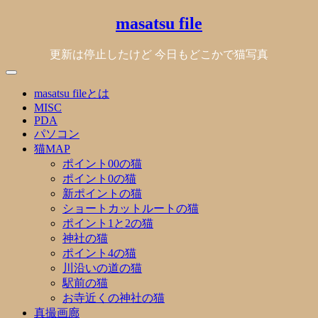
Skip
masatsu file
to
content
更新は停止したけど 今日もどこかで猫写真
masatsu fileとは
MISC
PDA
パソコン
猫MAP
ポイント00の猫
ポイント0の猫
新ポイントの猫
ショートカットルートの猫
ポイント1と2の猫
神社の猫
ポイント4の猫
川沿いの道の猫
駅前の猫
お寺近くの神社の猫
真撮画廊