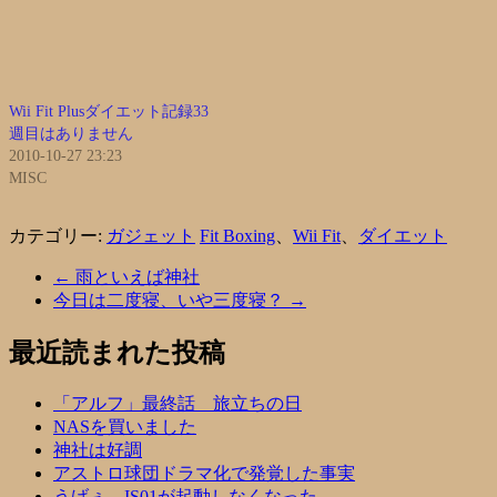
Wii Fit Plusダイエット記録33
週目はありません
2010-10-27 23:23
MISC
カテゴリー:
ガジェット
Fit Boxing
、
Wii Fit
、
ダイエット
←
雨といえば神社
今日は二度寝、いや三度寝？
→
最近読まれた投稿
「アルフ」最終話 旅立ちの日
NASを買いました
神社は好調
アストロ球団ドラマ化で発覚した事実
うげぇ、IS01が起動しなくなった