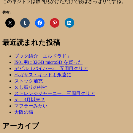
このキジトラは数回見かけただけで後はさっぱりですね。
共有:
最近読まれた投稿
ブック紹介「エルドラド」
IS01用に32GB microSD を買った
デビルサバイバー2、五周目クリア
ペガサス・キッドよ永遠に
ストック補充
久し振りの神社
ストレンジジャーニー、三周目クリア
え、3月以来？
マフラーみたい
大阪の猫
アーカイブ