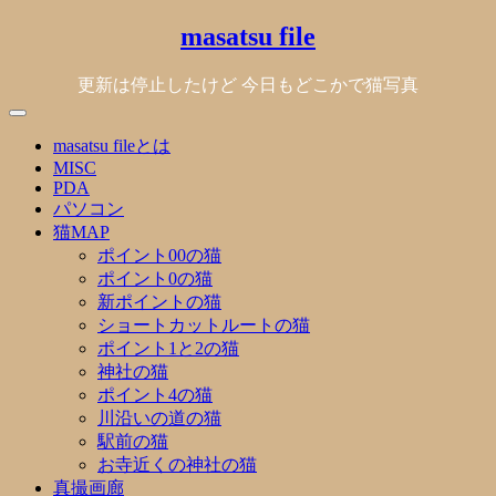
Skip
masatsu file
to
content
更新は停止したけど 今日もどこかで猫写真
masatsu fileとは
MISC
PDA
パソコン
猫MAP
ポイント00の猫
ポイント0の猫
新ポイントの猫
ショートカットルートの猫
ポイント1と2の猫
神社の猫
ポイント4の猫
川沿いの道の猫
駅前の猫
お寺近くの神社の猫
真撮画廊