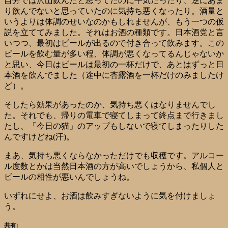
自分では沢山飲んだと思ってたのに平気だったり、逆にあま
り飲んでないと思っていたのに気持ち悪くなったり。酒量と
いうよりは体調のせいなのかもしれませんが、もう一つの仮
説を立ててみました。それはお酒の種類です。日本酒党と言
いつつ、最初はビールが出るので付き合って飲みます。この
ビールを飲む量が多い程、体調が悪くなってるんじゃないか
と思い、今日はビールは最初の一杯だけで、あとはずっと日
本酒を飲んでました（途中に杏露酒を一杯だけのみましたけ
ど）。
そしたら効果があったのか、気持ち悪くはなりませんでし
た。それでも、帰りの電車で寝てしまって終点まで行きまし
たし、「今日の猫」のアップもしないで寝てしまったりした
んですけどね(汗)。
まあ、気持ち悪くならなかっただけでも収穫です。アルコー
ル度数とかは当然日本酒の方が高いでしょうから、私個人と
ビールの相性が悪いんでしょうね。
いずれにせよ、お酒は飲みすぎないように気を付けましょ
う。
共有: