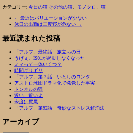
カテゴリー:
今日の猫
その他の猫
、
モノクロ
、
猫
←
最近はバリエーションが少ない
休日の出勤は二度寝が危ない
→
最近読まれた投稿
「アルフ」最終話 旅立ちの日
うげぇ、IS01が起動しなくなった
ミィって一体いくつ？
時間ギリギリ
「アルフ」第７話 いとしのロンダ
アストロ球団ドラマ化で発覚した事実
トンネルの猫
近い、近いよ
今度は尻尾
「アルフ」第82話 奇妙なストレス解消法
アーカイブ