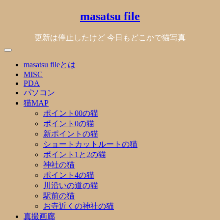
Skip
masatsu file
to
content
更新は停止したけど 今日もどこかで猫写真
masatsu fileとは
MISC
PDA
パソコン
猫MAP
ポイント00の猫
ポイント0の猫
新ポイントの猫
ショートカットルートの猫
ポイント1と2の猫
神社の猫
ポイント4の猫
川沿いの道の猫
駅前の猫
お寺近くの神社の猫
真撮画廊