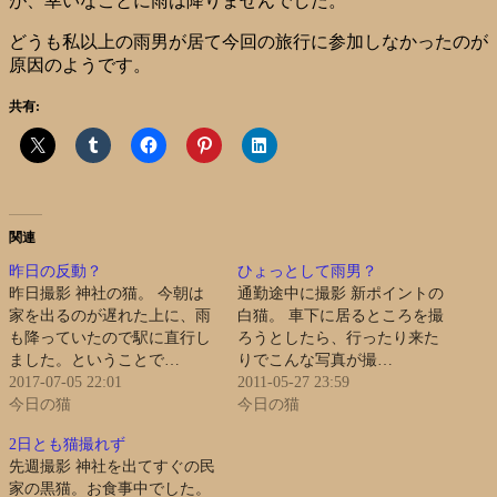
が、幸いなことに雨は降りませんでした。
どうも私以上の雨男が居て今回の旅行に参加しなかったのが
原因のようです。
共有:
関連
昨日の反動？
ひょっとして雨男？
昨日撮影 神社の猫。 今朝は
通勤途中に撮影 新ポイントの
家を出るのが遅れた上に、雨
白猫。 車下に居るところを撮
も降っていたので駅に直行し
ろうとしたら、行ったり来た
ました。ということで…
りでこんな写真が撮…
2017-07-05 22:01
2011-05-27 23:59
今日の猫
今日の猫
2日とも猫撮れず
先週撮影 神社を出てすぐの民
家の黒猫。お食事中でした。