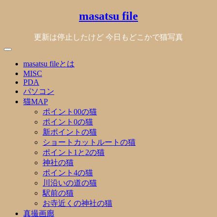
Skip
masatsu file
to
content
更新は停止したけど 今日もどこかで猫写真
masatsu fileとは
MISC
PDA
パソコン
猫MAP
ポイント00の猫
ポイント0の猫
新ポイントの猫
ショートカットルートの猫
ポイント1と2の猫
神社の猫
ポイント4の猫
川沿いの道の猫
駅前の猫
お寺近くの神社の猫
真撮画廊