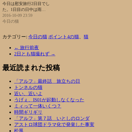
今日は慰安旅行2日目でし
た。1日目の日中は雨…
2016-10-09 23:59
今日の猫
カテゴリー:
今日の猫
ポイント4の猫
、
猫
←
旅行前夜
2日とも猫撮れず
→
最近読まれた投稿
「アルフ」最終話 旅立ちの日
トンネルの猫
近い、近いよ
うげぇ、IS01が起動しなくなった
ミィって一体いくつ？
時間ギリギリ
「アルフ」第７話 いとしのロンダ
アストロ球団ドラマ化で発覚した事実
松風