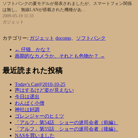
ソフトバンクの夏モデルが発表されましたが、スマートフォン関係
は無し。 無線LANが搭載された機種があ…
2009-05-19 11:33
ガジェット
カテゴリー:
ガジェット
docomo
、
ソフトバンク
←
仔猫、かな？
画期的なカメラか、それとも色物か？
→
最近読まれた投稿
Today's Cat@2010-10-25
声はするけど姿が見えない
今日は遅出
わんぱく小僧
神社は好調
ゴレンジャーのヒミツ
「アルフ」第54話 ショーの迷司会者（前編）
「アルフ」第55話 ショーの迷司会者（後編）
NASを買いました