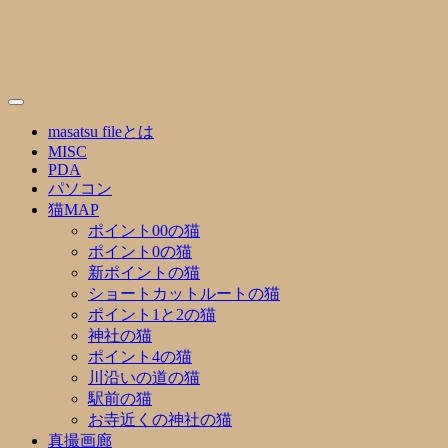
Skip
to
content
masatsu fileとは
MISC
PDA
パソコン
猫MAP
ポイント00の猫
ポイント0の猫
新ポイントの猫
ショートカットルートの猫
ポイント1と2の猫
神社の猫
ポイント4の猫
川沿いの道の猫
駅前の猫
お寺近くの神社の猫
真撮画廊