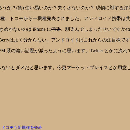
うか？(笑) 使い易いのか？失くさないのか？ 現物に対する
ら二機種、ドコモから一機種発表されました。アンドロイド携帯は
ないのは iPhone に
汚染
、馴染んでしまったせいですかね(
です。BlackBerryはよく分からない。アンドロイドはこれからの注目株で
後 WM 系の濃い話題が減ったように思います。Twitter とか
らないとダメだと思います。今更マーケットプレイスとか用意
ドコモも新機種を発表