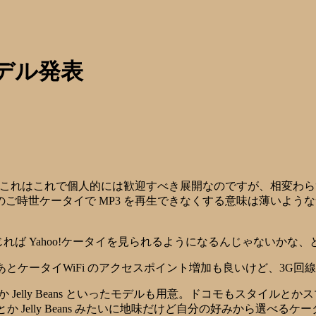
デル発表
。
。これはこれで個人的には歓迎すべき展開なのですが、相変わらず
ご時世ケータイで MP3 を再生できなくする意味は薄いよう
 UA をいじれば Yahoo!ケータイを見られるようになるんじゃないか
(爆) あとケータイWiFi のアクセスポイント増加も良いけど、3
E とか Jelly Beans といったモデルも用意。ドコモもスタ
とか Jelly Beans みたいに地味だけど自分の好みから選べ