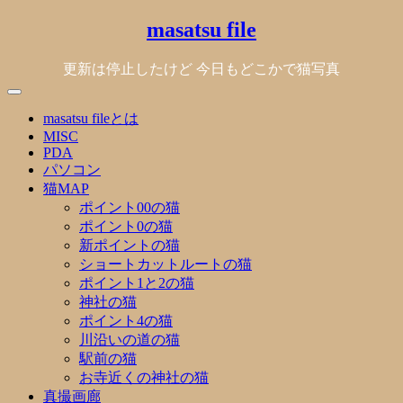
Skip
masatsu file
to
content
更新は停止したけど 今日もどこかで猫写真
masatsu fileとは
MISC
PDA
パソコン
猫MAP
ポイント00の猫
ポイント0の猫
新ポイントの猫
ショートカットルートの猫
ポイント1と2の猫
神社の猫
ポイント4の猫
川沿いの道の猫
駅前の猫
お寺近くの神社の猫
真撮画廊