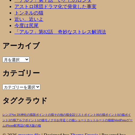
「アルフ」第７話 いとしのロンダ
アストロ球団ドラマ化で発覚した事実
トンネルの猫
近い、近いよ
今度は尻尾
「アルフ」第82話 奇妙なストレス解消法
アーカイブ
ア
ー
カテゴリー
カ
イ
ブ
カ
テ
タグクラウド
ゴ
リ
ー
レンズ
*ist DS
神社の猫
新ポイントの猫
その他の猫
全話リスト
ポイント00の猫
ポイント0の猫
ポイ
ント2の猫
アルフ
ポイント1の猫
モノクロ
お寺近くの猫
ショートカットルートの猫
猫
WordPress
ゲー
ム
iPhone
駅周辺の猫
大阪の猫