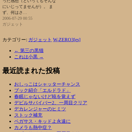
った感想（といってもそんな
にいじってませんが）。 ま
ず、何はさ…
2006-07-29 00:55
ガジェット
カテゴリー:
ガジェット
W-ZERO3[es]
←
第三の黒猫
これは小黒
→
最近読まれた投稿
おしっこはシャッターチャンス
ブック紹介「エルドラド」
春眠じゃないけど暁を覚えず
デビルサバイバー2、一周目クリア
デカレンジャーのヒミツ
ストック補充
ペガサス・キッドよ永遠に
カメラも熱中症？