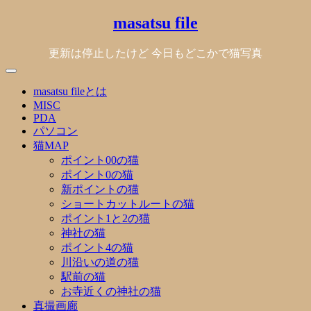
Skip
masatsu file
to
content
更新は停止したけど 今日もどこかで猫写真
masatsu fileとは
MISC
PDA
パソコン
猫MAP
ポイント00の猫
ポイント0の猫
新ポイントの猫
ショートカットルートの猫
ポイント1と2の猫
神社の猫
ポイント4の猫
川沿いの道の猫
駅前の猫
お寺近くの神社の猫
真撮画廊