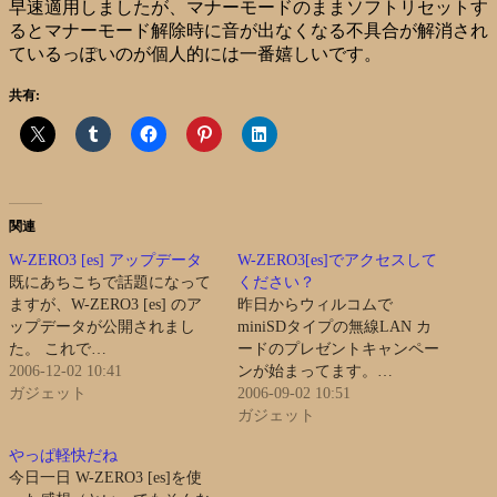
早速適用しましたが、マナーモードのままソフトリセットす
るとマナーモード解除時に音が出なくなる不具合が解消され
ているっぽいのが個人的には一番嬉しいです。
共有:
関連
W-ZERO3 [es] アップデータ
W-ZERO3[es]でアクセスして
既にあちこちで話題になって
ください？
ますが、W-ZERO3 [es] のア
昨日からウィルコムで
ップデータが公開されまし
miniSDタイプの無線LAN カ
た。 これで…
ードのプレゼントキャンペー
2006-12-02 10:41
ンが始まってます。…
ガジェット
2006-09-02 10:51
ガジェット
やっぱ軽快だね
今日一日 W-ZERO3 [es]を使