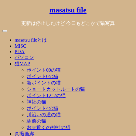
Skip
masatsu file
to
content
更新は停止したけど 今日もどこかで猫写真
masatsu fileとは
MISC
PDA
パソコン
猫MAP
ポイント00の猫
ポイント0の猫
新ポイントの猫
ショートカットルートの猫
ポイント1と2の猫
神社の猫
ポイント4の猫
川沿いの道の猫
駅前の猫
お寺近くの神社の猫
真撮画廊