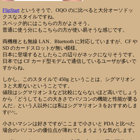
FlipStart
というそうで、OQO のに比べると大分オーソドッ
クスなスタイルですね。
スペック的にはこちらの方がよさそう。
普通に使う分にもこちらの方が使い易そうな感じです。
両機種とも無線 LAN、Bluetooth に対応していますが、CF や
SD のカードスロットが無い模様。
日本に登場するとしたらこの辺りがネックになりそうです。
日本では CF カード型モデムで通信しているユーザが多いで
すからね。
しかし、このスタイルで 450g ということは、
シグマリオン
３
と大差ないということです。
値段はシグマリオン３など比較にならないほど高いでしょう
から「どうしてもこの大きさでパソコンの機能と性能が要る
んだ」という人以外には私はシグマリオン３をおすすめしま
す(^^;。
小さいマシンは好きですがここまで小さいと PDA と比べた
場合のパソコンの優位点が薄れてしまうような気がします。