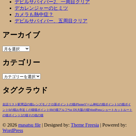
デビルサバイバー2、一周目クリア
デカレンジャーのヒミツ
カメラも熱中症？
デビルサバイバー、五周目クリア
アーカイブ
ア
ー
カテゴリー
カ
イ
ブ
カ
テ
タグクラウド
ゴ
リ
ー
全話リスト
駅周辺の猫
レンズ
モノクロ
新ポイントの猫
iPhone
ゲーム
神社の猫
ポイント1の猫
ポイ
ント0の猫
お寺近くの猫
猫
ポイント00の猫
アルフ
*ist DS
大阪の猫
WordPress
ショートカットルート
の猫
ポイント2の猫
その他の猫
© 2026
masatsu file
| Designed by:
Theme Freesia
| Powered by:
WordPress