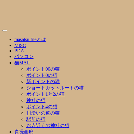
Skip
to
content
masatsu fileとは
MISC
PDA
パソコン
猫MAP
ポイント00の猫
ポイント0の猫
新ポイントの猫
ショートカットルートの猫
ポイント1と2の猫
神社の猫
ポイント4の猫
川沿いの道の猫
駅前の猫
お寺近くの神社の猫
真撮画廊