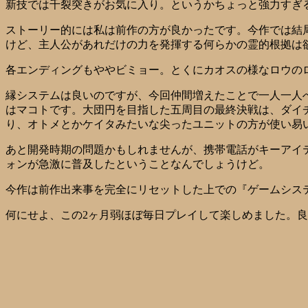
新技では千裂突きがお気に入り。というかちょっと強力すぎ
ストーリー的には私は前作の方が良かったです。今作では結
けど、主人公があれだけの力を発揮する何らかの霊的根拠は
各エンディングもややビミョー。とくにカオスの様なロウの
縁システムは良いのですが、今回仲間増えたことで一人一人
はマコトです。大団円を目指した五周目の最終決戦は、ダイ
り、オトメとかケイタみたいな尖ったユニットの方が使い易
あと開発時期の問題かもしれませんが、携帯電話がキーアイ
ォンが急激に普及したということなんでしょうけど。
今作は前作出来事を完全にリセットした上での『ゲームシス
何にせよ、この2ヶ月弱ほぼ毎日プレイして楽しめました。