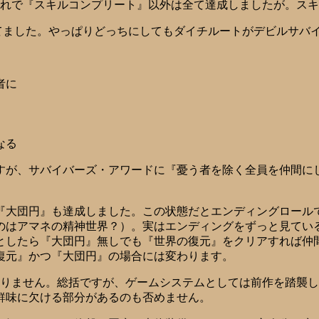
これで『スキルコンプリート』以外は全て達成しましたが。ス
てました。やっぱりどっちにしてもダイチルートがデビルサバイ
者に
なる
すが、サバイバーズ・アワードに『憂う者を除く全員を仲間に
『大団円』も達成しました。この状態だとエンディングロール
のはアマネの精神世界？）。実はエンディングをずっと見ている
としたら『大団円』無しでも『世界の復元』をクリアすれば仲
復元』かつ『大団円』の場合には変わります。
入りません。総括ですが、ゲームシステムとしては前作を踏襲
鮮味に欠ける部分があるのも否めません。