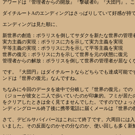
アワードは『管理者からの開放』『撃破者0』『大団円』。
ダイチルートAのエンディングはさっぱりしていて好感が持
エンディングは見た順に、
新世界の創造：ポラリスを倒してサダクを新たな世界の管理
実力主義の実現：ポラリスに力を示して実力主義を実現
平等主義の実現：ポラリスに力を示して平等主義を実現
世界の復元：ポラリスに力を示して世界を元の状態に復元
管理者からの解放：ポラリスを倒して世界の管理者が居なく
です。『大団円』はダイチルートならどちらでも達成可能で
ンドは『世界の復元』なんですね。
ちなみに今回のデータを途中で分岐して『世界の復元』での
（ジョーが彼女と二人で歩いていたのが印象的。フミが居た
をクリアしたときは全く見てませんでした。ですのでひょっ
ンディングロール終了後に携帯電話に届くメールは『世界の
さて、デビルサバイバー2はこれにて終了です。六周目には
いました。その反面なのかその分なのか、使い回しも多く新