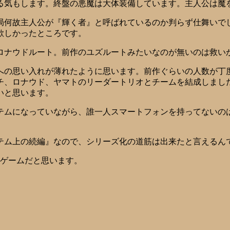
る気もします。終盤の悪魔は大体装備しています。主人公は魔
局何故主人公が『輝く者』と呼ばれているのか判らず仕舞いで
欲しかったところです。
ロナウドルート。前作のユズルートみたいなのが無いのは救い
への思い入れが薄れたように思います。前作ぐらいの人数が丁
チ、ロナウド、ヤマトのリーダートリオとチームを結成しまし
いと思います。
テムになっていながら、誰一人スマートフォンを持ってないの
テム上の続編』なので、シリーズ化の道筋は出来たと言えるん
良ゲームだと思います。