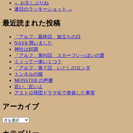
←
お久しぶりね
連日のラッキーショット
→
最近読まれた投稿
「アルフ」最終話 旅立ちの日
NASを買いました
神社は好調
「アルフ」第95話 スカーフいっぱいの愛
ミィって一体いくつ？
「アルフ」第７話 いとしのロンダ
トンネルの猫
MONSTER の声優
近い、近いよ
アストロ球団ドラマ化で発覚した事実
アーカイブ
ア
ー
カ