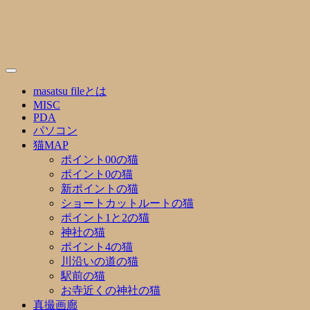
Skip
to
content
masatsu fileとは
MISC
PDA
パソコン
猫MAP
ポイント00の猫
ポイント0の猫
新ポイントの猫
ショートカットルートの猫
ポイント1と2の猫
神社の猫
ポイント4の猫
川沿いの道の猫
駅前の猫
お寺近くの神社の猫
真撮画廊