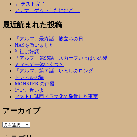
←
テスト完了
アテナ、ゲットしたけれど
→
最近読まれた投稿
「アルフ」最終話 旅立ちの日
NASを買いました
神社は好調
「アルフ」第95話 スカーフいっぱいの愛
ミィって一体いくつ？
「アルフ」第７話 いとしのロンダ
トンネルの猫
MONSTER の声優
近い、近いよ
アストロ球団ドラマ化で発覚した事実
アーカイブ
ア
ー