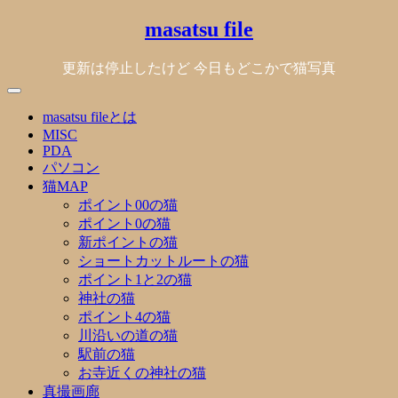
Skip
masatsu file
to
content
更新は停止したけど 今日もどこかで猫写真
masatsu fileとは
MISC
PDA
パソコン
猫MAP
ポイント00の猫
ポイント0の猫
新ポイントの猫
ショートカットルートの猫
ポイント1と2の猫
神社の猫
ポイント4の猫
川沿いの道の猫
駅前の猫
お寺近くの神社の猫
真撮画廊