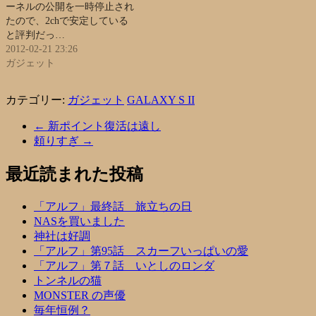
ーネルの公開を一時停止され
たので、2chで安定している
と評判だっ…
2012-02-21 23:26
ガジェット
カテゴリー:
ガジェット
GALAXY S II
←
新ポイント復活は遠し
頼りすぎ
→
最近読まれた投稿
「アルフ」最終話 旅立ちの日
NASを買いました
神社は好調
「アルフ」第95話 スカーフいっぱいの愛
「アルフ」第７話 いとしのロンダ
トンネルの猫
MONSTER の声優
毎年恒例？