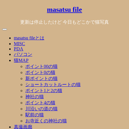
Skip
masatsu file
to
content
更新は停止したけど 今日もどこかで猫写真
masatsu fileとは
MISC
PDA
パソコン
猫MAP
ポイント00の猫
ポイント0の猫
新ポイントの猫
ショートカットルートの猫
ポイント1と2の猫
神社の猫
ポイント4の猫
川沿いの道の猫
駅前の猫
お寺近くの神社の猫
真撮画廊