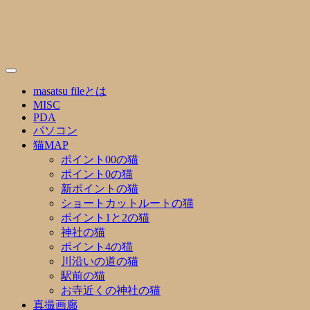
Skip
to
content
masatsu fileとは
MISC
PDA
パソコン
猫MAP
ポイント00の猫
ポイント0の猫
新ポイントの猫
ショートカットルートの猫
ポイント1と2の猫
神社の猫
ポイント4の猫
川沿いの道の猫
駅前の猫
お寺近くの神社の猫
真撮画廊