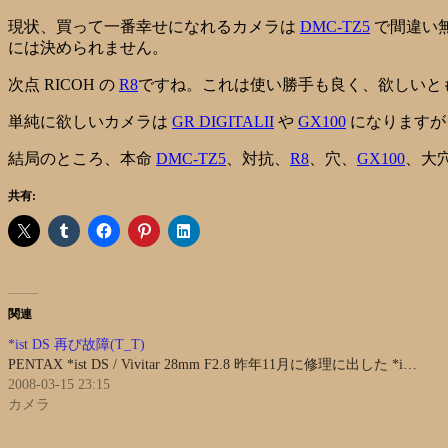
現状、買って一番幸せになれるカメラは
DMC-TZ5
で間違い
には決められません。
次点 RICOH の
R8
ですね。これは使い勝手も良く、欲しいと
単純に欲しいカメラは
GR DIGITALII
や
GX100
になりますが
結局のところ、本命
DMC-TZ5
、対抗、
R8
、穴、
GX100
、大
共有:
関連
*ist DS 再び故障(T_T)
PENTAX *ist DS / Vivitar 28mm F2.8 昨年11月に修理に出した *i…
2008-03-15 23:15
カメラ