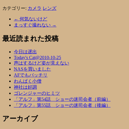
カテゴリー:
カメラ
レンズ
←
何気ないけど
まっすぐ撮れない
→
最近読まれた投稿
今日は遅出
Today's Cat@2010-10-25
声はするけど姿が見えない
NASを買いました
AFでもバッチリ
わんぱく小僧
神社は好調
ゴレンジャーのヒミツ
「アルフ」第54話 ショーの迷司会者（前編）
「アルフ」第55話 ショーの迷司会者（後編）
アーカイブ