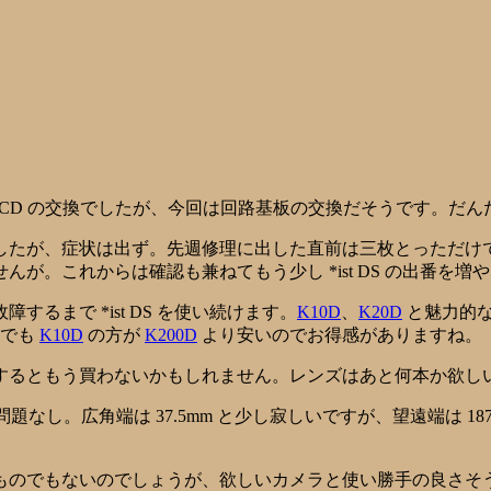
回は CCD の交換でしたが、今回は回路基板の交換だそうです。
したが、症状は出ず。先週修理に出した直前は三枚とっただけ
が。これからは確認も兼ねてもう少し *ist DS の出番を増
るまで *ist DS を使い続けます。
K10D
、
K20D
と魅力的な
。でも
K10D
の方が
K200D
より安いのでお得感がありますね。
するともう買わないかもしれません。レンズはあと何本か欲し
全く問題なし。広角端は 37.5mm と少し寂しいですが、望遠端は 
ものでもないのでしょうが、欲しいカメラと使い勝手の良さそ