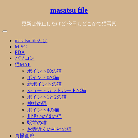
Skip
masatsu file
to
content
更新は停止したけど 今日もどこかで猫写真
masatsu fileとは
MISC
PDA
パソコン
猫MAP
ポイント00の猫
ポイント0の猫
新ポイントの猫
ショートカットルートの猫
ポイント1と2の猫
神社の猫
ポイント4の猫
川沿いの道の猫
駅前の猫
お寺近くの神社の猫
真撮画廊