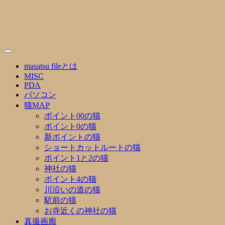
Skip
to
content
masatsu fileとは
MISC
PDA
パソコン
猫MAP
ポイント00の猫
ポイント0の猫
新ポイントの猫
ショートカットルートの猫
ポイント1と2の猫
神社の猫
ポイント4の猫
川沿いの道の猫
駅前の猫
お寺近くの神社の猫
真撮画廊