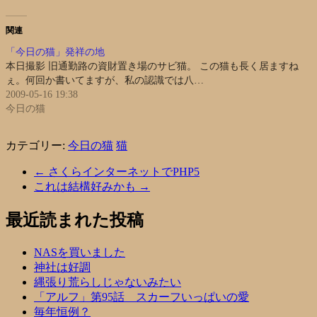
関連
「今日の猫」発祥の地
本日撮影 旧通勤路の資財置き場のサビ猫。 この猫も長く居ますね
ぇ。何回か書いてますが、私の認識では八…
2009-05-16 19:38
今日の猫
カテゴリー:
今日の猫
猫
←
さくらインターネットでPHP5
これは結構好みかも
→
最近読まれた投稿
NASを買いました
神社は好調
縄張り荒らしじゃないみたい
「アルフ」第95話 スカーフいっぱいの愛
毎年恒例？