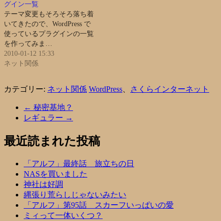
グイン一覧
テーマ変更もそろそろ落ち着
いてきたので、WordPress で
使っているプラグインの一覧
を作ってみま…
2010-01-12 15:33
ネット関係
カテゴリー:
ネット関係
WordPress
、
さくらインターネット
←
秘密基地？
レギュラー
→
最近読まれた投稿
「アルフ」最終話 旅立ちの日
NASを買いました
神社は好調
縄張り荒らしじゃないみたい
「アルフ」第95話 スカーフいっぱいの愛
ミィって一体いくつ？