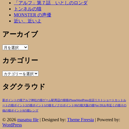
「アルフ」第７話 いとしのロンダ
トンネルの猫
MONSTER の声優
近い、近いよ
アーカイブ
ア
ー
カテゴリー
カ
イ
ブ
カ
テ
タグクラウド
ゴ
リ
ー
新ポイントの猫
アルフ
神社の猫
ゲーム
駅周辺の猫
猫
iPhone
WordPress
全話リスト
ショートカットル
ートの猫
ポイント2の猫
ポイント1の猫
モノクロ
ポイント00の猫
大阪の猫
*ist DS
お寺近くの猫
その
他の猫
ポイント0の猫
レンズ
© 2026
masatsu file
| Designed by:
Theme Freesia
| Powered by:
WordPress