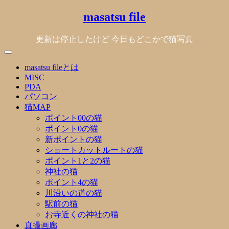
Skip
masatsu file
to
content
更新は停止したけど 今日もどこかで猫写真
masatsu fileとは
MISC
PDA
パソコン
猫MAP
ポイント00の猫
ポイント0の猫
新ポイントの猫
ショートカットルートの猫
ポイント1と2の猫
神社の猫
ポイント4の猫
川沿いの道の猫
駅前の猫
お寺近くの神社の猫
真撮画廊