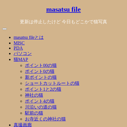
Skip
masatsu file
to
content
更新は停止したけど 今日もどこかで猫写真
masatsu fileとは
MISC
PDA
パソコン
猫MAP
ポイント00の猫
ポイント0の猫
新ポイントの猫
ショートカットルートの猫
ポイント1と2の猫
神社の猫
ポイント4の猫
川沿いの道の猫
駅前の猫
お寺近くの神社の猫
真撮画廊