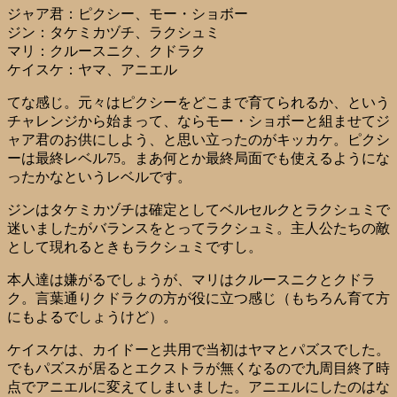
ジャア君：ピクシー、モー・ショボー
ジン：タケミカヅチ、ラクシュミ
マリ：クルースニク、クドラク
ケイスケ：ヤマ、アニエル
てな感じ。元々はピクシーをどこまで育てられるか、という
チャレンジから始まって、ならモー・ショボーと組ませてジ
ャア君のお供にしよう、と思い立ったのがキッカケ。ピクシ
ーは最終レベル75。まあ何とか最終局面でも使えるようにな
ったかなというレベルです。
ジンはタケミカヅチは確定としてベルセルクとラクシュミで
迷いましたがバランスをとってラクシュミ。主人公たちの敵
として現れるときもラクシュミですし。
本人達は嫌がるでしょうが、マリはクルースニクとクドラ
ク。言葉通りクドラクの方が役に立つ感じ（もちろん育て方
にもよるでしょうけど）。
ケイスケは、カイドーと共用で当初はヤマとパズスでした。
でもパズスが居るとエクストラが無くなるので九周目終了時
点でアニエルに変えてしまいました。アニエルにしたのはな