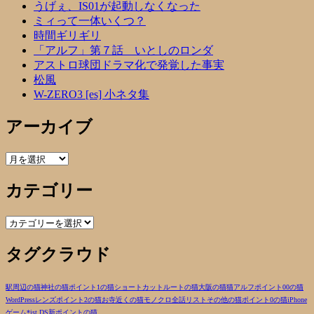
うげぇ、IS01が起動しなくなった
ミィって一体いくつ？
時間ギリギリ
「アルフ」第７話 いとしのロンダ
アストロ球団ドラマ化で発覚した事実
松風
W-ZERO3 [es] 小ネタ集
アーカイブ
ア
ー
カテゴリー
カ
イ
ブ
カ
テ
タグクラウド
ゴ
リ
ー
駅周辺の猫
神社の猫
ポイント1の猫
ショートカットルートの猫
大阪の猫
猫
アルフ
ポイント00の猫
WordPress
レンズ
ポイント2の猫
お寺近くの猫
モノクロ
全話リスト
その他の猫
ポイント0の猫
iPhone
ゲーム
*ist DS
新ポイントの猫