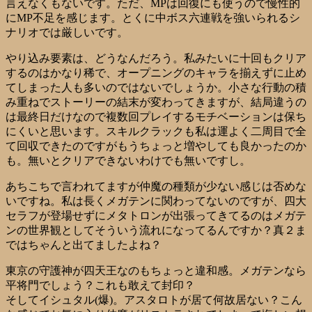
言えなくもないです。ただ、MPは回復にも使うので慢性的
にMP不足を感じます。とくに中ボス六連戦を強いられるシ
ナリオでは厳しいです。
やり込み要素は、どうなんだろう。私みたいに十回もクリア
するのはかなり稀で、オープニングのキャラを揃えずに止め
てしまった人も多いのではないでしょうか。小さな行動の積
み重ねでストーリーの結末が変わってきますが、結局違うの
は最終日だけなので複数回プレイするモチベーションは保ち
にくいと思います。スキルクラックも私は運よく二周目で全
て回収できたのですがもうちょっと増やしても良かったのか
も。無いとクリアできないわけでも無いですし。
あちこちで言われてますが仲魔の種類が少ない感じは否めな
いですね。私は長くメガテンに関わってないのですが、四大
セラフが登場せずにメタトロンが出張ってきてるのはメガテ
ンの世界観としてそういう流れになってるんですか？真２ま
ではちゃんと出てましたよね？
東京の守護神が四天王なのもちょっと違和感。メガテンなら
平将門でしょう？これも敢えて封印？
そしてイシュタル(爆)。アスタロトが居て何故居ない？こん