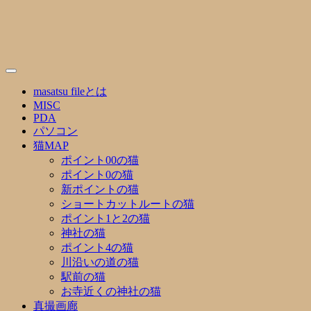
Skip
to
content
masatsu fileとは
MISC
PDA
パソコン
猫MAP
ポイント00の猫
ポイント0の猫
新ポイントの猫
ショートカットルートの猫
ポイント1と2の猫
神社の猫
ポイント4の猫
川沿いの道の猫
駅前の猫
お寺近くの神社の猫
真撮画廊