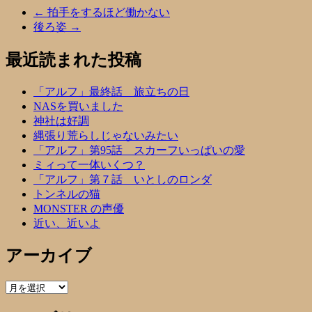
←
拍手をするほど働かない
後ろ姿
→
最近読まれた投稿
「アルフ」最終話 旅立ちの日
NASを買いました
神社は好調
縄張り荒らしじゃないみたい
「アルフ」第95話 スカーフいっぱいの愛
ミィって一体いくつ？
「アルフ」第７話 いとしのロンダ
トンネルの猫
MONSTER の声優
近い、近いよ
アーカイブ
ア
ー