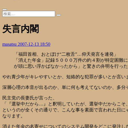
失言内閣
masatsu
2007-12-13 18:50
「福田首相、おとぼけ“二枚舌”…仰天発言を連発」
「消えた年金」記録５０００万件の約４割が特定困難に
が頭に思い浮かばなかったから」と驚きの弁明を行った
やれ青少年がキレやすいとか、短絡的な犯罪が多いとか言い
深層心理の本音が出るのか、単に何も考えてないのか、多分
民主党の長妻氏が言った、
「『選挙中だから…』と釈明していたが、選挙中だからこそ
というのが全くその通りで、こんな事を素面で言われた日に
なります。
消えた年金の名寄せについてのシステム開発をどこに発注した