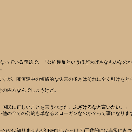
なっている問題で、「公約違反というほど大げさなものなのか
。
ますが、閣僚連中の短絡的な失言の多さはそれに全く引けをと
その両方なんでしょうけど。
、国民に正しいことを言うべきだ。
ふざけるなと言いたい。
」
ゃ他の全ての公約も単なるスローガンなのか？って事になりま
のかは知りませんが(IBMでしたっけ？)工数的には非常にき