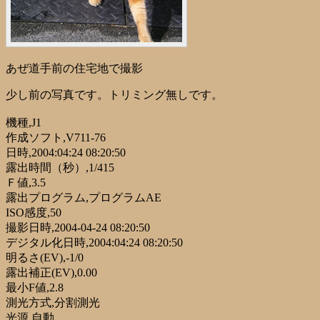
あぜ道手前の住宅地で撮影
少し前の写真です。トリミング無しです。
機種,J1
作成ソフト,V711-76
日時,2004:04:24 08:20:50
露出時間（秒）,1/415
Ｆ値,3.5
露出プログラム,プログラムAE
ISO感度,50
撮影日時,2004-04-24 08:20:50
デジタル化日時,2004:04:24 08:20:50
明るさ(EV),-1/0
露出補正(EV),0.00
最小F値,2.8
測光方式,分割測光
光源,自動