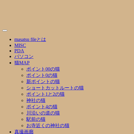
Skip
to
content
masatsu fileとは
MISC
PDA
パソコン
猫MAP
ポイント00の猫
ポイント0の猫
新ポイントの猫
ショートカットルートの猫
ポイント1と2の猫
神社の猫
ポイント4の猫
川沿いの道の猫
駅前の猫
お寺近くの神社の猫
真撮画廊