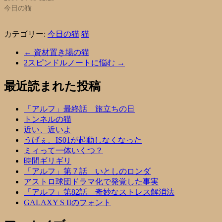
今日の猫
カテゴリー:
今日の猫
猫
←
資材置き場の猫
2スピンドルノートに悩む
→
最近読まれた投稿
「アルフ」最終話 旅立ちの日
トンネルの猫
近い、近いよ
うげぇ、IS01が起動しなくなった
ミィって一体いくつ？
時間ギリギリ
「アルフ」第７話 いとしのロンダ
アストロ球団ドラマ化で発覚した事実
「アルフ」第82話 奇妙なストレス解消法
GALAXY S IIのフォント