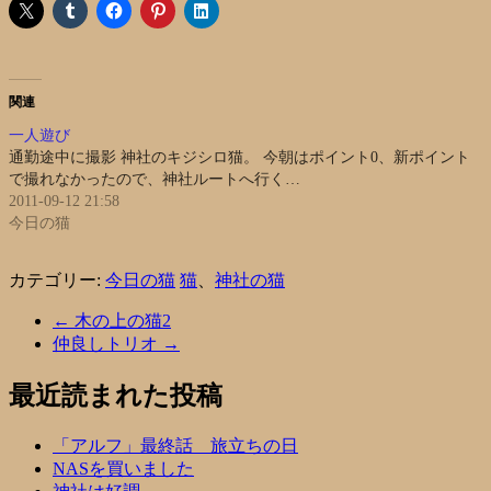
関連
一人遊び
通勤途中に撮影 神社のキジシロ猫。 今朝はポイント0、新ポイント
で撮れなかったので、神社ルートへ行く…
2011-09-12 21:58
今日の猫
カテゴリー:
今日の猫
猫
、
神社の猫
←
木の上の猫2
仲良しトリオ
→
最近読まれた投稿
「アルフ」最終話 旅立ちの日
NASを買いました