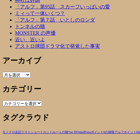
神社は好調
「アルフ」第95話 スカーフいっぱいの愛
ミィって一体いくつ？
「アルフ」第７話 いとしのロンダ
トンネルの猫
MONSTER の声優
近い、近いよ
アストロ球団ドラマ化で発覚した事実
アーカイブ
ア
ー
カテゴリー
カ
イ
ブ
カ
テ
タグクラウド
ゴ
リ
ー
モノクロ
全話リスト
ショートカットルートの猫
*ist DS
WordPress
ポイント0の猫
猫
アルフ
ポイント0