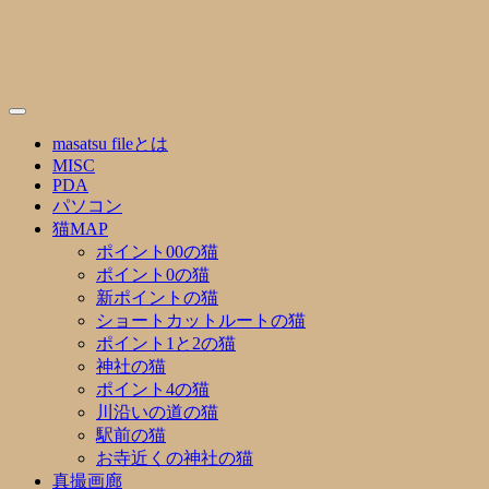
Skip
to
content
masatsu fileとは
MISC
PDA
パソコン
猫MAP
ポイント00の猫
ポイント0の猫
新ポイントの猫
ショートカットルートの猫
ポイント1と2の猫
神社の猫
ポイント4の猫
川沿いの道の猫
駅前の猫
お寺近くの神社の猫
真撮画廊