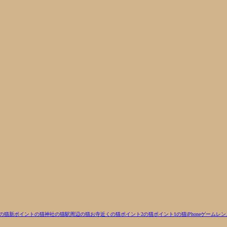
0の猫
新ポイントの猫
神社の猫
駅周辺の猫
お寺近くの猫
ポイント2の猫
ポイント1の猫
iPhone
ゲーム
レン