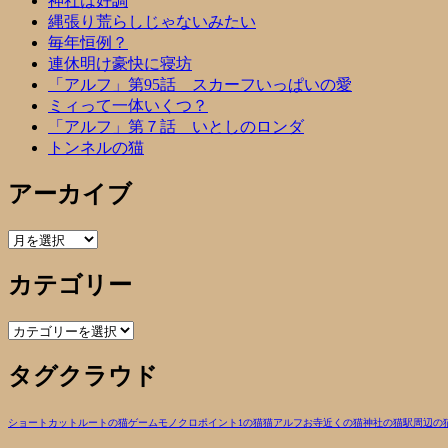
神社は好調
縄張り荒らしじゃないみたい
毎年恒例？
連休明け豪快に寝坊
「アルフ」第95話 スカーフいっぱいの愛
ミィって一体いくつ？
「アルフ」第７話 いとしのロンダ
トンネルの猫
アーカイブ
ア
ー
カテゴリー
カ
イ
ブ
カ
テ
タグクラウド
ゴ
リ
ー
ショートカットルートの猫
ゲーム
モノクロ
ポイント1の猫
猫
アルフ
お寺近くの猫
神社の猫
駅周辺の