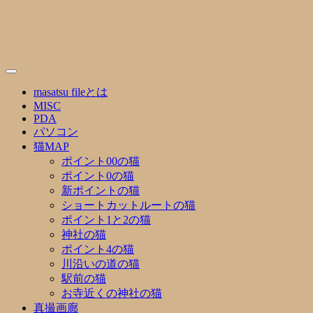
Skip
to
content
masatsu fileとは
MISC
PDA
パソコン
猫MAP
ポイント00の猫
ポイント0の猫
新ポイントの猫
ショートカットルートの猫
ポイント1と2の猫
神社の猫
ポイント4の猫
川沿いの道の猫
駅前の猫
お寺近くの神社の猫
真撮画廊