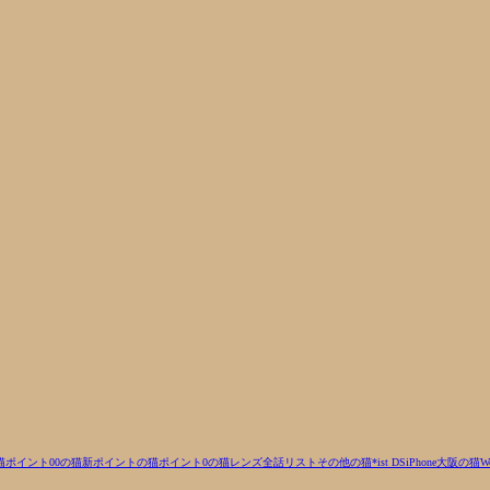
猫
ポイント00の猫
新ポイントの猫
ポイント0の猫
レンズ
全話リスト
その他の猫
*ist DS
iPhone
大阪の猫
W