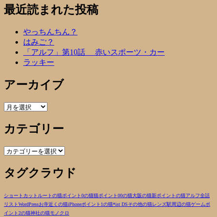
最近読まれた投稿
やっちんちん？
はみご？
「アルフ」第10話 赤いスポーツ・カー
ラッキー
アーカイブ
ア
ー
カテゴリー
カ
イ
ブ
カ
テ
タグクラウド
ゴ
リ
ー
ショートカットルートの猫
ポイント0の猫
猫
ポイント00の猫
大阪の猫
新ポイントの猫
アルフ
全話
リスト
WordPress
お寺近くの猫
iPhone
ポイント1の猫
*ist DS
その他の猫
レンズ
駅周辺の猫
ゲーム
ポ
イント2の猫
神社の猫
モノクロ