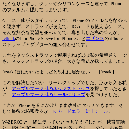
たくなりますし、クリケやシリコンケースと違って iPhone
のフォルムも隠してしまいます。
ケース自体がスタイリッシュで、iPhone のフォルムをなるべ
く隠さず、ストラップが使えて、ICカードも使えるケース、
そんな無茶な要望を並べ立てて、導き出した私の答えが、
rethink
の
Lim Phone Sleeve for iPhone 3G
と
エザンス
の iPhone
ストラップアダプターの組み合わせです。
これをネックストラップで運用すればほぼ私の希望通り。で
も、ネックストラップの場合、大きな問題が残ってました。
[tegaki]首にかけたままだと改札に届かない……[/tegaki]
これを解決したのが、リールクリップでした。形から入る私
が、
アップルマーク付のネックストラップ
を探していたとき
に、
アップルマーク付のリールクリップ
を見つけました。
これで iPhone を首にかけたまま改札にタッチできます。そ
して最後の秘密兵器が、
ICカードエラー防止シール
。
W-ZERO3 と一緒に使っていときもそうでしたが、携帯電話
と一緒だと ICカードの誤動作が多いです。このシールも最