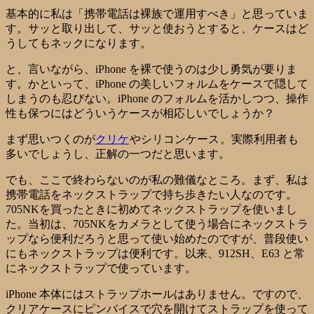
基本的に私は「携帯電話は裸族で運用すべき」と思っていま
す。サッと取り出して、サッと使おうとすると、ケースはど
うしてもネックになります。
と、言いながら、iPhone を裸で使うのは少し勇気が要りま
す。かといって、iPhone の美しいフォルムをケースで隠して
しまうのも忍びない。iPhone のフォルムを活かしつつ、操作
性も保つにはどういうケースが相応しいでしょうか？
まず思いつくのが
クリケ
やシリコンケース
。実際利用者も
多いでしょうし、正解の一つだと思います。
でも、ここで終わらないのが私の難儀なところ。まず、私は
携帯電話をネックストラップで持ち歩きたい人なのです。
705NKを買ったときに初めてネックストラップを使いまし
た。当初は、705NKをカメラとして使う場合にネックストラ
ップなら便利だろうと思って使い始めたのですが、普段使い
にもネックストラップは便利です。以来、912SH、E63 と常
にネックストラップで使っています。
iPhone 本体にはストラップホールはありません。ですので、
クリアケースにピンバイスで穴を開けてストラップを使って