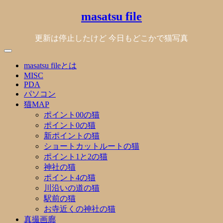
Skip
masatsu file
to
content
更新は停止したけど 今日もどこかで猫写真
masatsu fileとは
MISC
PDA
パソコン
猫MAP
ポイント00の猫
ポイント0の猫
新ポイントの猫
ショートカットルートの猫
ポイント1と2の猫
神社の猫
ポイント4の猫
川沿いの道の猫
駅前の猫
お寺近くの神社の猫
真撮画廊