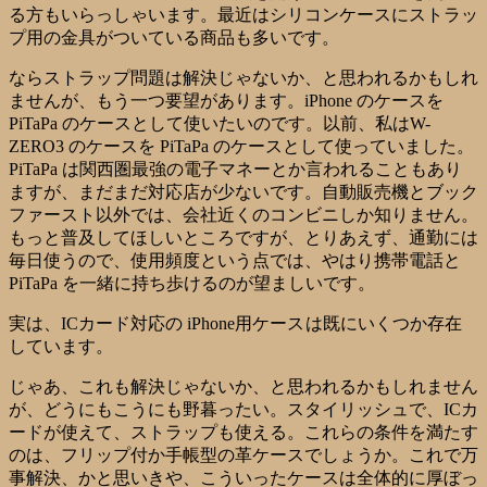
る方もいらっしゃいます。最近はシリコンケースにストラッ
プ用の金具がついている商品も多いです。
ならストラップ問題は解決じゃないか、と思われるかもしれ
ませんが、もう一つ要望があります。iPhone のケースを
PiTaPa のケースとして使いたいのです。以前、私はW-
ZERO3 のケースを PiTaPa のケースとして使っていました。
PiTaPa は関西圏最強の電子マネーとか言われることもあり
ますが、まだまだ対応店が少ないです。自動販売機とブック
ファースト以外では、会社近くのコンビニしか知りません。
もっと普及してほしいところですが、とりあえず、通勤には
毎日使うので、使用頻度という点では、やはり携帯電話と
PiTaPa を一緒に持ち歩けるのが望ましいです。
実は、ICカード対応の iPhone用ケース
は既にいくつか存在
しています。
じゃあ、これも解決じゃないか、と思われるかもしれません
が、どうにもこうにも野暮ったい。スタイリッシュで、ICカ
ードが使えて、ストラップも使える。これらの条件を満たす
のは、フリップ付か手帳型の革ケースでしょうか。これで万
事解決、かと思いきや、こういったケースは全体的に厚ぼっ