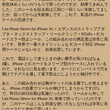
初気休めくらいのつもりで買ったのですが、効果てきめんで
した。このシールを貼る前は三回に一回くらい失敗してまし
たが、貼ってからは失敗無しです。これで、私流の iPhone
ケースの完成です。
Lim Phone Sleeve for iPhone 3G + エザンスのストラップアダ
プタ + ネックストラップ + リールクリップ + PiTaPa + ICカ
ードエラー防止シール、この組み合わせの満足度は非常に高
いです。世界で一番スタイリッシュな ICカード対応 iPhone
用ケースじゃないかと、自画自賛しています。
これで、電話として使うときの使い勝手が良ければなぁ
(爆)。iPhone とICカードをスリーブ型のケースに入れている
ので、それなりに気を使います。カードにピンバイスで穴を
開けてテグスを通して落下防止にしようかと検討中です。
あと、この組み合わせは胸ポケットのある服でしか使えませ
ん。iPhone の自重でリールが伸びてしまうからです(汗)。
で、昨日の休日出勤は私服だったので、リールから外して
Lim Phone Sleeve for iPhone 3G 単体で持っていったのです
が、このケースはこんな邪道な使い方をしなければ非常に良
いケースだと改めて思いました。