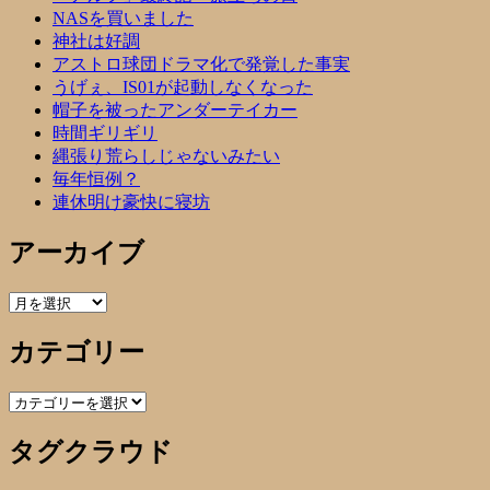
NASを買いました
神社は好調
アストロ球団ドラマ化で発覚した事実
うげぇ、IS01が起動しなくなった
帽子を被ったアンダーテイカー
時間ギリギリ
縄張り荒らしじゃないみたい
毎年恒例？
連休明け豪快に寝坊
アーカイブ
ア
ー
カテゴリー
カ
イ
ブ
カ
テ
タグクラウド
ゴ
リ