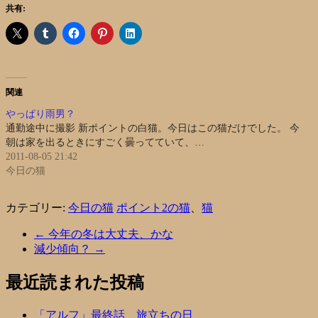
共有:
関連
やっぱり雨男？
通勤途中に撮影 新ポイントの白猫。今日はこの猫だけでした。 今
朝は家を出るときにすごく曇ってていて、…
2011-08-05 21:42
今日の猫
カテゴリー:
今日の猫
ポイント2の猫
、
猫
←
今年の冬は大丈夫、かな
減少傾向？
→
最近読まれた投稿
「アルフ」最終話 旅立ちの日