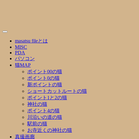
Skip
to
content
masatsu fileとは
MISC
PDA
パソコン
猫MAP
ポイント00の猫
ポイント0の猫
新ポイントの猫
ショートカットルートの猫
ポイント1と2の猫
神社の猫
ポイント4の猫
川沿いの道の猫
駅前の猫
お寺近くの神社の猫
真撮画廊