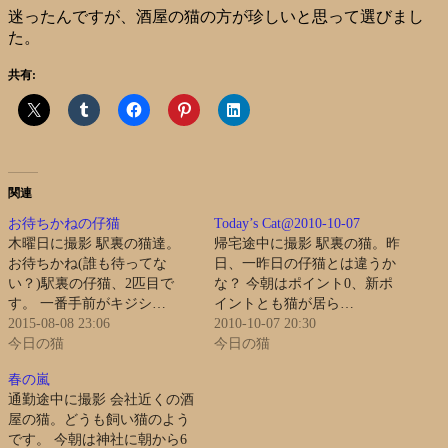
迷ったんですが、酒屋の猫の方が珍しいと思って選びまし
た。
共有:
関連
お待ちかねの仔猫
Today’s Cat@2010-10-07
木曜日に撮影 駅裏の猫達。
帰宅途中に撮影 駅裏の猫。昨
お待ちかね(誰も待ってな
日、一昨日の仔猫とは違うか
い？)駅裏の仔猫、2匹目で
な？ 今朝はポイント0、新ポ
す。 一番手前がキジシ…
イントとも猫が居ら…
2015-08-08 23:06
2010-10-07 20:30
今日の猫
今日の猫
春の嵐
通勤途中に撮影 会社近くの酒
屋の猫。どうも飼い猫のよう
です。 今朝は神社に朝から6