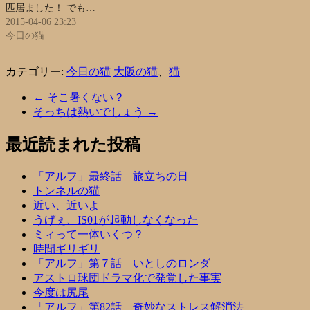
匹居ました！ でも…
2015-04-06 23:23
今日の猫
カテゴリー:
今日の猫
大阪の猫
、
猫
←
そこ暑くない？
そっちは熱いでしょう
→
最近読まれた投稿
「アルフ」最終話 旅立ちの日
トンネルの猫
近い、近いよ
うげぇ、IS01が起動しなくなった
ミィって一体いくつ？
時間ギリギリ
「アルフ」第７話 いとしのロンダ
アストロ球団ドラマ化で発覚した事実
今度は尻尾
「アルフ」第82話 奇妙なストレス解消法