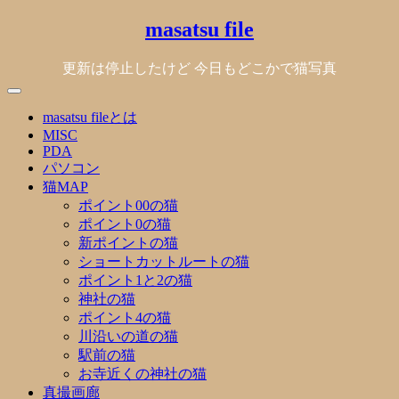
Skip
masatsu file
to
content
更新は停止したけど 今日もどこかで猫写真
masatsu fileとは
MISC
PDA
パソコン
猫MAP
ポイント00の猫
ポイント0の猫
新ポイントの猫
ショートカットルートの猫
ポイント1と2の猫
神社の猫
ポイント4の猫
川沿いの道の猫
駅前の猫
お寺近くの神社の猫
真撮画廊