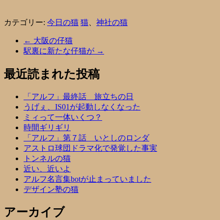
カテゴリー:
今日の猫
猫
、
神社の猫
←
大阪の仔猫
駅裏に新たな仔猫が
→
最近読まれた投稿
「アルフ」最終話 旅立ちの日
うげぇ、IS01が起動しなくなった
ミィって一体いくつ？
時間ギリギリ
「アルフ」第７話 いとしのロンダ
アストロ球団ドラマ化で発覚した事実
トンネルの猫
近い、近いよ
アルフ名言集botが止まっていました
デザイン塾の猫
アーカイブ