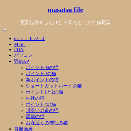
Skip
masatsu file
to
content
更新は停止したけど 今日もどこかで猫写真
masatsu fileとは
MISC
PDA
パソコン
猫MAP
ポイント00の猫
ポイント0の猫
新ポイントの猫
ショートカットルートの猫
ポイント1と2の猫
神社の猫
ポイント4の猫
川沿いの道の猫
駅前の猫
お寺近くの神社の猫
真撮画廊