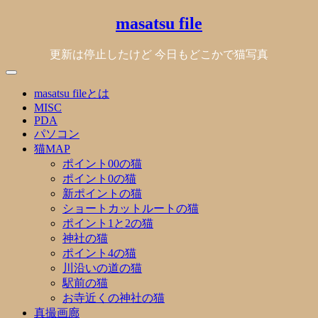
Skip
masatsu file
to
content
更新は停止したけど 今日もどこかで猫写真
masatsu fileとは
MISC
PDA
パソコン
猫MAP
ポイント00の猫
ポイント0の猫
新ポイントの猫
ショートカットルートの猫
ポイント1と2の猫
神社の猫
ポイント4の猫
川沿いの道の猫
駅前の猫
お寺近くの神社の猫
真撮画廊