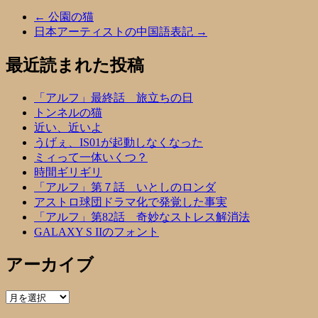
←
公園の猫
日本アーティストの中国語表記
→
最近読まれた投稿
「アルフ」最終話 旅立ちの日
トンネルの猫
近い、近いよ
うげぇ、IS01が起動しなくなった
ミィって一体いくつ？
時間ギリギリ
「アルフ」第７話 いとしのロンダ
アストロ球団ドラマ化で発覚した事実
「アルフ」第82話 奇妙なストレス解消法
GALAXY S IIのフォント
アーカイブ
ア
ー