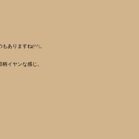
ありますね(^^;。
節柄イヤンな感じ。