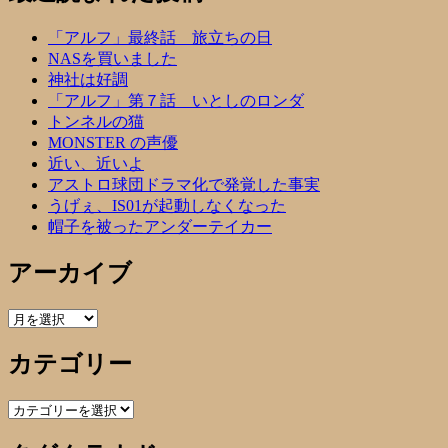
「アルフ」最終話 旅立ちの日
NASを買いました
神社は好調
「アルフ」第７話 いとしのロンダ
トンネルの猫
MONSTER の声優
近い、近いよ
アストロ球団ドラマ化で発覚した事実
うげぇ、IS01が起動しなくなった
帽子を被ったアンダーテイカー
アーカイブ
ア
ー
カテゴリー
カ
イ
ブ
カ
テ