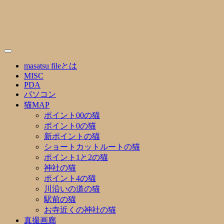
Skip
to
content
masatsu fileとは
MISC
PDA
パソコン
猫MAP
ポイント00の猫
ポイント0の猫
新ポイントの猫
ショートカットルートの猫
ポイント1と2の猫
神社の猫
ポイント4の猫
川沿いの道の猫
駅前の猫
お寺近くの神社の猫
真撮画廊