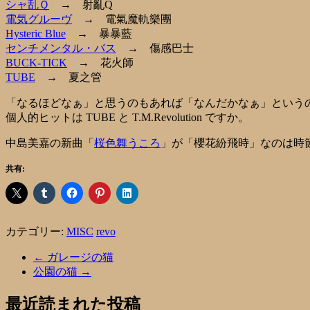
シャ乱Ｑ
→ 射亂Q
電気グルーヴ
→ 電氣魔軌樂團
Hysteric Blue
→ 暴暴藍
センチメンタル・バス
→ 傷感巴士
BUCK-TICK
→ 花火師
TUBE
→ 夏之管
「なるほどなぁ」と思うのもあれば「なんだかなぁ」というのも
個人的ヒットは TUBE と T.M.Revolution ですか。
中島美嘉の新曲「
桜色舞うころ
」が「櫻花紛飛時」なのは時
共有:
カテゴリー:
MISC
revo
←
ガレージの猫
公園の猫
→
最近読まれた投稿