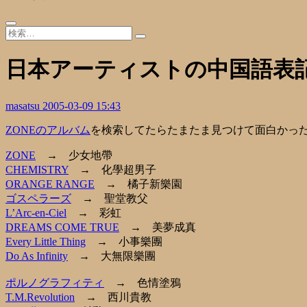
日本アーティストの中国語表
masatsu
2005-03-09 15:43
ZONEのアルバム
を検索してたらたまたま見つけて面白かっ
ZONE
→ 少女地帶
CHEMISTRY
→ 化學超男子
ORANGE RANGE
→ 橘子新樂園
ゴスペラーズ
→ 聖堂教父
L’Arc-en-Ciel
→ 彩虹
DREAMS COME TRUE
→ 美夢成真
Every Little Thing
→ 小事樂團
Do As Infinity
→ 大無限樂團
ポルノグラフィティ
→ 色情塗鴉
T.M.Revolution
→ 西川貴教