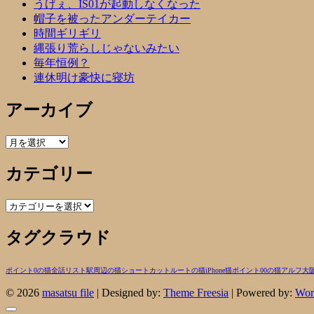
うげぇ、IS01が起動しなくなった
帽子を被ったアンダーテイカー
時間ギリギリ
縄張り荒らしじゃないみたい
毎年恒例？
連休明け豪快に寝坊
アーカイブ
ア
ー
カテゴリー
カ
イ
ブ
カ
テ
タグクラウド
ゴ
リ
ー
ポイント0の猫
全話リスト
駅周辺の猫
ショートカットルートの猫
iPhone
猫
ポイント00の猫
アルフ
大
© 2026
masatsu file
| Designed by:
Theme Freesia
| Powered by:
Wor