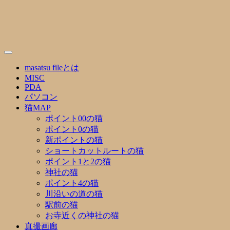
Skip
to
content
masatsu fileとは
MISC
PDA
パソコン
猫MAP
ポイント00の猫
ポイント0の猫
新ポイントの猫
ショートカットルートの猫
ポイント1と2の猫
神社の猫
ポイント4の猫
川沿いの道の猫
駅前の猫
お寺近くの神社の猫
真撮画廊