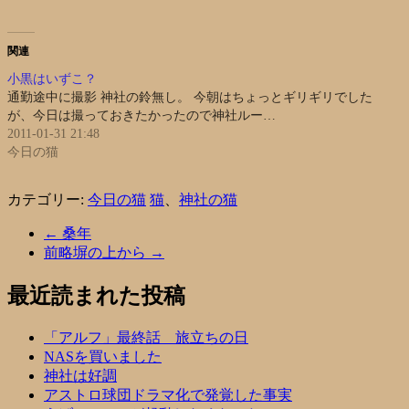
関連
小黒はいずこ？
通勤途中に撮影 神社の鈴無し。 今朝はちょっとギリギリでした
が、今日は撮っておきたかったので神社ルー…
2011-01-31 21:48
今日の猫
カテゴリー:
今日の猫
猫
、
神社の猫
←
桑年
前略塀の上から
→
最近読まれた投稿
「アルフ」最終話 旅立ちの日
NASを買いました
神社は好調
アストロ球団ドラマ化で発覚した事実