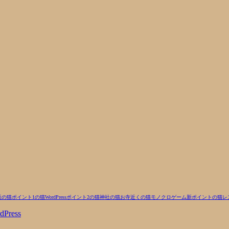
阪の猫
ポイント1の猫
WordPress
ポイント2の猫
神社の猫
お寺近くの猫
モノクロ
ゲーム
新ポイントの猫
レ
dPress