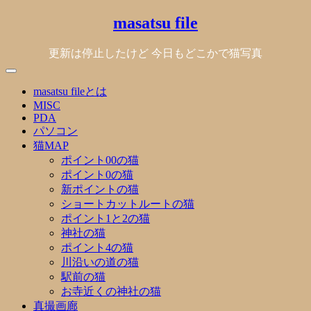
Skip
masatsu file
to
content
更新は停止したけど 今日もどこかで猫写真
masatsu fileとは
MISC
PDA
パソコン
猫MAP
ポイント00の猫
ポイント0の猫
新ポイントの猫
ショートカットルートの猫
ポイント1と2の猫
神社の猫
ポイント4の猫
川沿いの道の猫
駅前の猫
お寺近くの神社の猫
真撮画廊