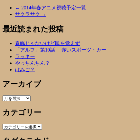
←
2014年春アニメ視聴予定一覧
サクラサク
→
最近読まれた投稿
春眠じゃないけど暁を覚えず
「アルフ」第10話 赤いスポーツ・カー
ラッキー
やっちんちん？
はみご？
アーカイブ
ア
ー
カテゴリー
カ
イ
ブ
カ
テ
ゴ