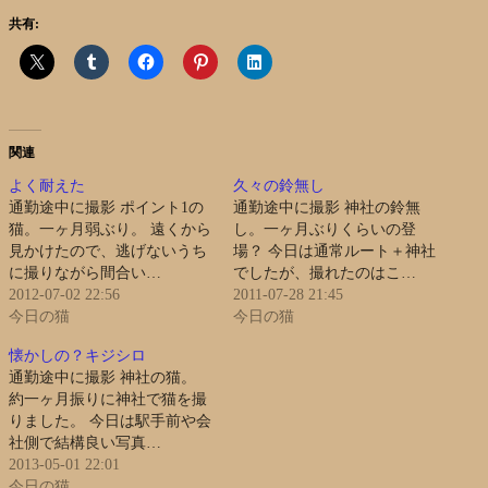
共有:
関連
よく耐えた
久々の鈴無し
通勤途中に撮影 ポイント1の
通勤途中に撮影 神社の鈴無
猫。一ヶ月弱ぶり。 遠くから
し。一ヶ月ぶりくらいの登
見かけたので、逃げないうち
場？ 今日は通常ルート＋神社
に撮りながら間合い…
でしたが、撮れたのはこ…
2012-07-02 22:56
2011-07-28 21:45
今日の猫
今日の猫
懐かしの？キジシロ
通勤途中に撮影 神社の猫。
約一ヶ月振りに神社で猫を撮
りました。 今日は駅手前や会
社側で結構良い写真…
2013-05-01 22:01
今日の猫