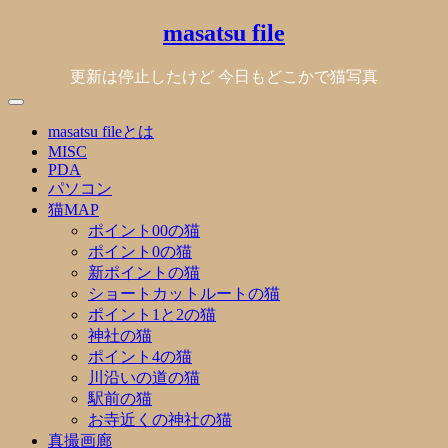
Skip
masatsu file
to
content
更新は停止したけど 今日もどこかで猫写真
masatsu fileとは
MISC
PDA
パソコン
猫MAP
ポイント00の猫
ポイント0の猫
新ポイントの猫
ショートカットルートの猫
ポイント1と2の猫
神社の猫
ポイント4の猫
川沿いの道の猫
駅前の猫
お寺近くの神社の猫
真撮画廊