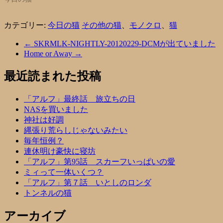
カテゴリー:
今日の猫
その他の猫
、
モノクロ
、
猫
←
SKRMLK-NIGHTLY-20120229-DCMが出ていました
Home or Away
→
最近読まれた投稿
「アルフ」最終話 旅立ちの日
NASを買いました
神社は好調
縄張り荒らしじゃないみたい
毎年恒例？
連休明け豪快に寝坊
「アルフ」第95話 スカーフいっぱいの愛
ミィって一体いくつ？
「アルフ」第７話 いとしのロンダ
トンネルの猫
アーカイブ