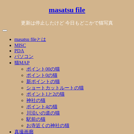
Skip
masatsu file
to
content
更新は停止したけど 今日もどこかで猫写真
masatsu fileとは
MISC
PDA
パソコン
猫MAP
ポイント00の猫
ポイント0の猫
新ポイントの猫
ショートカットルートの猫
ポイント1と2の猫
神社の猫
ポイント4の猫
川沿いの道の猫
駅前の猫
お寺近くの神社の猫
真撮画廊