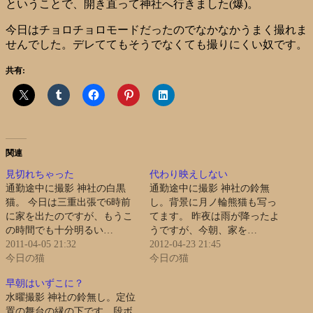
ということで、開き直って神社へ行きました(爆)。
今日はチョロチョロモードだったのでなかなかうまく撮れま
せんでした。デレててもそうでなくても撮りにくい奴です。
共有:
関連
見切れちゃった
代わり映えしない
通勤途中に撮影 神社の白黒
通勤途中に撮影 神社の鈴無
猫。 今日は三重出張で6時前
し。背景に月ノ輪熊猫も写っ
に家を出たのですが、もうこ
てます。 昨夜は雨が降ったよ
の時間でも十分明るい…
うですが、今朝、家を…
2011-04-05 21:32
2012-04-23 21:45
今日の猫
今日の猫
早朝はいずこに？
水曜撮影 神社の鈴無し。定位
置の舞台の縁の下です。段ボ