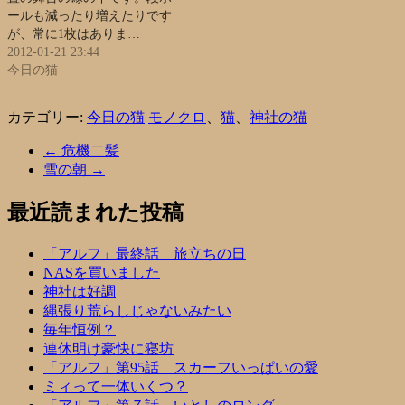
ールも減ったり増えたりです
が、常に1枚はありま…
2012-01-21 23:44
今日の猫
カテゴリー:
今日の猫
モノクロ
、
猫
、
神社の猫
←
危機二髪
雪の朝
→
最近読まれた投稿
「アルフ」最終話 旅立ちの日
NASを買いました
神社は好調
縄張り荒らしじゃないみたい
毎年恒例？
連休明け豪快に寝坊
「アルフ」第95話 スカーフいっぱいの愛
ミィって一体いくつ？