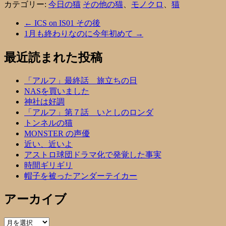
カテゴリー:
今日の猫
その他の猫
、
モノクロ
、
猫
←
ICS on IS01 その後
1月も終わりなのに今年初めて
→
最近読まれた投稿
「アルフ」最終話 旅立ちの日
NASを買いました
神社は好調
「アルフ」第７話 いとしのロンダ
トンネルの猫
MONSTER の声優
近い、近いよ
アストロ球団ドラマ化で発覚した事実
時間ギリギリ
帽子を被ったアンダーテイカー
アーカイブ
ア