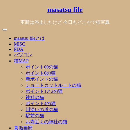
Skip
masatsu file
to
content
更新は停止したけど 今日もどこかで猫写真
masatsu fileとは
MISC
PDA
パソコン
猫MAP
ポイント00の猫
ポイント0の猫
新ポイントの猫
ショートカットルートの猫
ポイント1と2の猫
神社の猫
ポイント4の猫
川沿いの道の猫
駅前の猫
お寺近くの神社の猫
真撮画廊