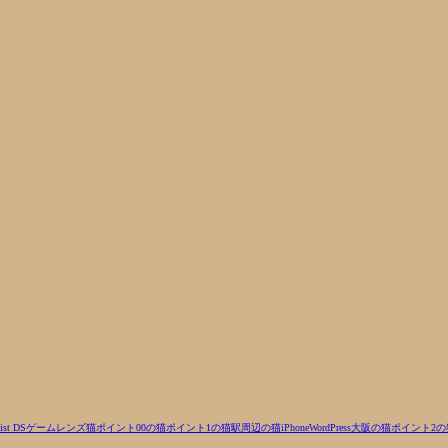
ist DS
ゲーム
レンズ
猫
ポイント00の猫
ポイント1の猫
駅周辺の猫
iPhone
WordPress
大阪の猫
ポイント2の