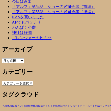
今日は遅出
「アルフ」第54話 ショーの迷司会者（前編）
「アルフ」第55話 ショーの迷司会者（後編）
NASを買いました
AFでもバッチリ
わんぱく小僧
神社は好調
ゴレンジャーのヒミツ
アーカイブ
ア
ー
カテゴリー
カ
イ
ブ
カ
テ
タグクラウド
ゴ
リ
ー
その他の猫
ポイント0の猫
神社の猫
新ポイントの猫
全話リスト
ショートカットルートの猫
モノクロ
*