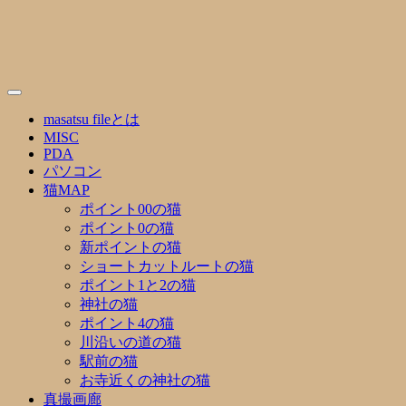
Skip
to
content
masatsu fileとは
MISC
PDA
パソコン
猫MAP
ポイント00の猫
ポイント0の猫
新ポイントの猫
ショートカットルートの猫
ポイント1と2の猫
神社の猫
ポイント4の猫
川沿いの道の猫
駅前の猫
お寺近くの神社の猫
真撮画廊