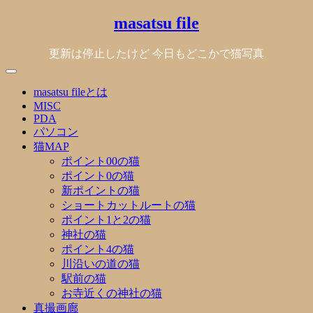
Skip
masatsu file
to
content
更新は停止したけど 今日もどこかで猫写真
masatsu fileとは
MISC
PDA
パソコン
猫MAP
ポイント00の猫
ポイント0の猫
新ポイントの猫
ショートカットルートの猫
ポイント1と2の猫
神社の猫
ポイント4の猫
川沿いの道の猫
駅前の猫
お寺近くの神社の猫
真撮画廊