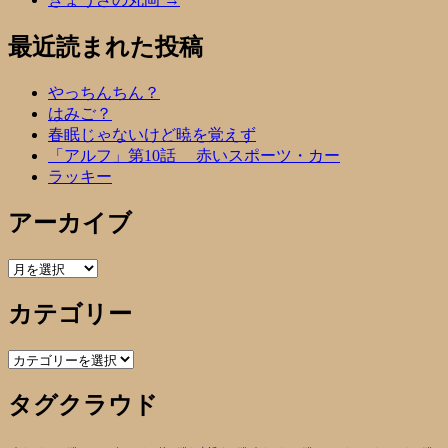
最近読まれた投稿
やっちんちん？
はみご？
春眠じゃないけど暁を覚えず
「アルフ」第10話 赤いスポーツ・カー
ラッキー
アーカイブ
ア
ー
カテゴリー
カ
イ
ブ
カ
テ
タグクラウド
ゴ
リ
ー