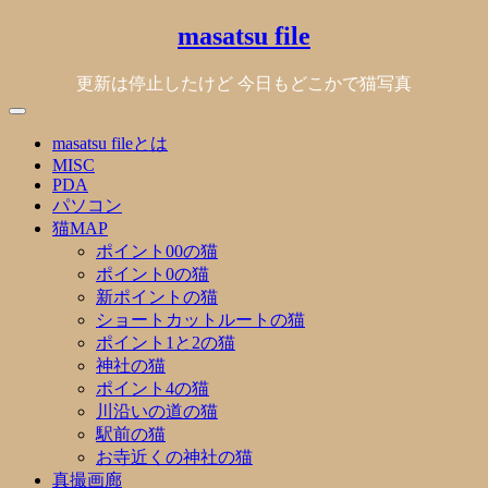
Skip
masatsu file
to
content
更新は停止したけど 今日もどこかで猫写真
masatsu fileとは
MISC
PDA
パソコン
猫MAP
ポイント00の猫
ポイント0の猫
新ポイントの猫
ショートカットルートの猫
ポイント1と2の猫
神社の猫
ポイント4の猫
川沿いの道の猫
駅前の猫
お寺近くの神社の猫
真撮画廊