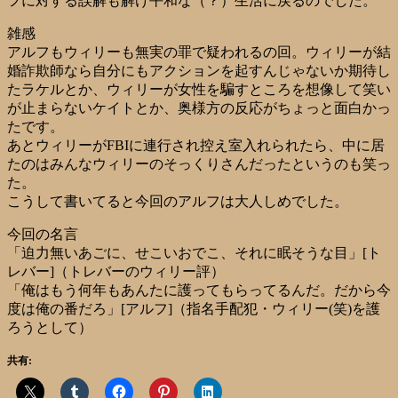
フに対する誤解も解け平和な（？）生活に戻るのでした。
雑感
アルフもウィリーも無実の罪で疑われるの回。ウィリーが結
婚詐欺師なら自分にもアクションを起すんじゃないか期待し
たラケルとか、ウィリーが女性を騙すところを想像して笑い
が止まらないケイトとか、奥様方の反応がちょっと面白かっ
たです。
あとウィリーがFBIに連行され控え室入れられたら、中に居
たのはみんなウィリーのそっくりさんだったというのも笑っ
た。
こうして書いてると今回のアルフは大人しめでした。
今回の名言
「迫力無いあごに、せこいおでこ、それに眠そうな目」[ト
レバー]（トレバーのウィリー評）
「俺はもう何年もあんたに護ってもらってるんだ。だから今
度は俺の番だろ」[アルフ]（指名手配犯・ウィリー(笑)を護
ろうとして）
共有: