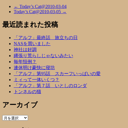
←
Today’s Cat@2010-03-04
Today’s Cat@2010-03-05
→
最近読まれた投稿
「アルフ」最終話 旅立ちの日
NASを買いました
神社は好調
縄張り荒らしじゃないみたい
毎年恒例？
連休明け豪快に寝坊
「アルフ」第95話 スカーフいっぱいの愛
ミィって一体いくつ？
「アルフ」第７話 いとしのロンダ
トンネルの猫
アーカイブ
ア
ー