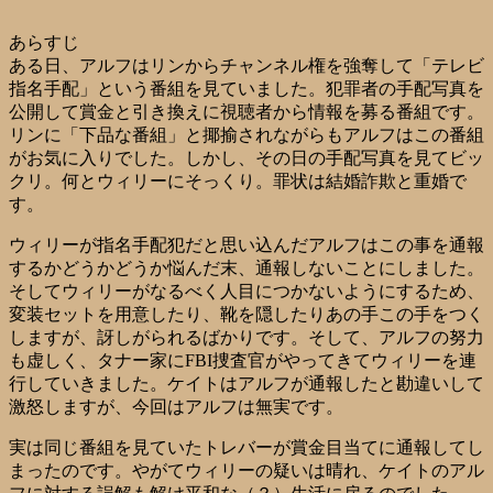
あらすじ
ある日、アルフはリンからチャンネル権を強奪して「テレビ
指名手配」という番組を見ていました。犯罪者の手配写真を
公開して賞金と引き換えに視聴者から情報を募る番組です。
リンに「下品な番組」と揶揄されながらもアルフはこの番組
がお気に入りでした。しかし、その日の手配写真を見てビッ
クリ。何とウィリーにそっくり。罪状は結婚詐欺と重婚で
す。
ウィリーが指名手配犯だと思い込んだアルフはこの事を通報
するかどうかどうか悩んだ末、通報しないことにしました。
そしてウィリーがなるべく人目につかないようにするため、
変装セットを用意したり、靴を隠したりあの手この手をつく
しますが、訝しがられるばかりです。そして、アルフの努力
も虚しく、タナー家にFBI捜査官がやってきてウィリーを連
行していきました。ケイトはアルフが通報したと勘違いして
激怒しますが、今回はアルフは無実です。
実は同じ番組を見ていたトレバーが賞金目当てに通報してし
まったのです。やがてウィリーの疑いは晴れ、ケイトのアル