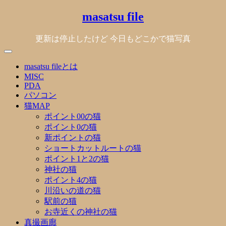
Skip
masatsu file
to
content
更新は停止したけど 今日もどこかで猫写真
masatsu fileとは
MISC
PDA
パソコン
猫MAP
ポイント00の猫
ポイント0の猫
新ポイントの猫
ショートカットルートの猫
ポイント1と2の猫
神社の猫
ポイント4の猫
川沿いの道の猫
駅前の猫
お寺近くの神社の猫
真撮画廊