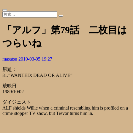
「アルフ」第79話 二枚目は
つらいね
masatsu
2010-03-05 19:27
原題：
81.”WANTED: DEAD OR ALIVE”
放映日：
1989/10/02
ダイジェスト
ALF shields Willie when a criminal resembling him is profiled on a
crime-stopper TV show, but Trevor turns him in.