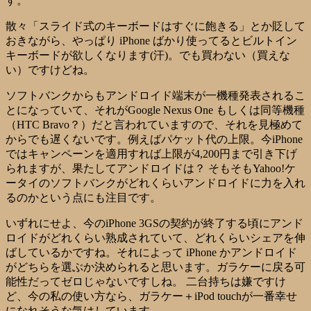
す。
散々「スライド式のキーボードはすぐに飽きる」とか貶して
おきながら、やっぱり iPhone ばかり使ってるとビルトイン
キーボードが欲しくなります(汗)。でも買わない（買えな
い）ですけどね。
ソフトバンクからもアンドロイド端末が一機種発表されるこ
とになっていて、それがGoogle Nexus One もしくは同等機種
（HTC Bravo？）だと言われていますので、それを見極めて
からでも遅くないです。例えばパケット代の上限。今iPhone
ではキャンペーンを適用すれば上限が4,200円まで引き下げ
られますが、果たしてアンドロイドは？ そもそもYahoo!ケ
ータイのソフトバンクがどれくらいアンドロイドに力を入れ
るのかという点にも注目です。
いずれにせよ、今のiPhone 3GSの契約が終了する頃にアンド
ロイドがどれくらい熟成されていて、どれくらいシェアを伸
ばしているかですね。それによって iPhone かアンドロイド
がどちらを選ぶか決められると思います。ガラケーに戻る可
能性だってゼロじゃないですしね。 二台持ちは嫌ですけ
ど、今の私の使い方なら、ガラケー＋iPod touchが一番幸せ
になれそうな気はしています。