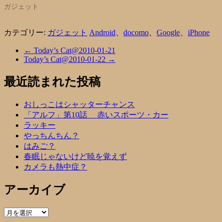
ガジェット
カテゴリー:
ガジェット
Android
、
docomo
、
Google
、
iPhone
←
Today’s Cat@2010-01-21
Today’s Cat@2010-01-22
→
最近読まれた投稿
おしっこはシャッターチャンス
「アルフ」第10話 赤いスポーツ・カー
ラッキー
やっちんちん？
はみご？
春眠じゃないけど暁を覚えず
カメラも熱中症？
アーカイブ
ア