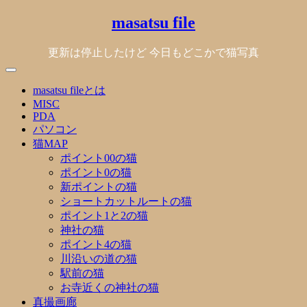
Skip
masatsu file
to
content
更新は停止したけど 今日もどこかで猫写真
masatsu fileとは
MISC
PDA
パソコン
猫MAP
ポイント00の猫
ポイント0の猫
新ポイントの猫
ショートカットルートの猫
ポイント1と2の猫
神社の猫
ポイント4の猫
川沿いの道の猫
駅前の猫
お寺近くの神社の猫
真撮画廊