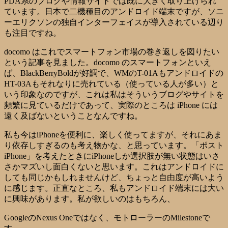
PDA系のブログや情報サイトでは既に大きく取り上げられ
ています。日本で二機種目のアンドロイド端末ですが、ソニ
ーエリクソンの独自インターフェイスが導入されている辺り
も注目ですね。
docomo はこれでスマートフォン市場の巻き返しを図りたい
という記事を見ました。docomo のスマートフォンといえ
ば、BlackBerryBoldが好調で、WMのT-01Aもアンドロイドの
HT-03Aもそれなりに売れている（使っている人が多い）と
いう印象なのですが、これは私はそういうブログやサイトを
頻繁に見ているだけであって、実際のところは iPhone には
遠く及ばないということなんですね。
私も今はiPhoneを便利に、楽しく使ってますが、それにあま
り依存しすぎるのも考え物かな、と思っています。「ポスト
iPhone」を考えたときにiPhoneしか選択肢が無い状態はいさ
さかマズいし面白くないと思います。これはアンドロイドに
しても同じかもしれませんけど、ちょっと自由度が高いよう
に感じます。正直なところ、私もアンドロイド端末には大い
に興味があります。私が欲しいのはもちろん、
Googleの
Nexus One
ではなく、モトローラーの
Milestone
で