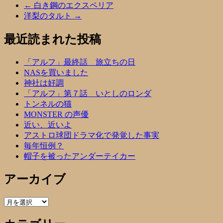
←
白き鋼のエクスペリア
洋梨のタルト
→
最近読まれた投稿
「アルフ」最終話 旅立ちの日
NASを買いました
神社は好調
「アルフ」第７話 いとしのロンダ
トンネルの猫
MONSTER の声優
近い、近いよ
アストロ球団ドラマ化で発覚した事実
毎年恒例？
帽子を被ったアンダーテイカー
アーカイブ
ア
ー
カ