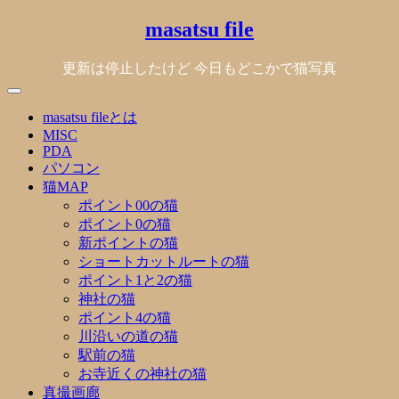
Skip
masatsu file
to
content
更新は停止したけど 今日もどこかで猫写真
masatsu fileとは
MISC
PDA
パソコン
猫MAP
ポイント00の猫
ポイント0の猫
新ポイントの猫
ショートカットルートの猫
ポイント1と2の猫
神社の猫
ポイント4の猫
川沿いの道の猫
駅前の猫
お寺近くの神社の猫
真撮画廊