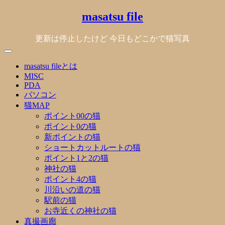
Skip
masatsu file
to
content
更新は停止したけど 今日もどこかで猫写真
masatsu fileとは
MISC
PDA
パソコン
猫MAP
ポイント00の猫
ポイント0の猫
新ポイントの猫
ショートカットルートの猫
ポイント1と2の猫
神社の猫
ポイント4の猫
川沿いの道の猫
駅前の猫
お寺近くの神社の猫
真撮画廊