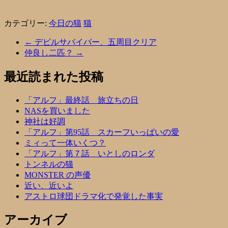
カテゴリー:
今日の猫
猫
←
デビルサバイバー、五周目クリア
仲良し二匹？
→
最近読まれた投稿
「アルフ」最終話 旅立ちの日
NASを買いました
神社は好調
「アルフ」第95話 スカーフいっぱいの愛
ミィって一体いくつ？
「アルフ」第７話 いとしのロンダ
トンネルの猫
MONSTER の声優
近い、近いよ
アストロ球団ドラマ化で発覚した事実
アーカイブ