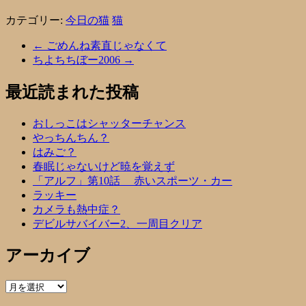
カテゴリー:
今日の猫
猫
←
ごめんね素直じゃなくて
ちよちちぼー2006
→
最近読まれた投稿
おしっこはシャッターチャンス
やっちんちん？
はみご？
春眠じゃないけど暁を覚えず
「アルフ」第10話 赤いスポーツ・カー
ラッキー
カメラも熱中症？
デビルサバイバー2、一周目クリア
アーカイブ
ア
ー