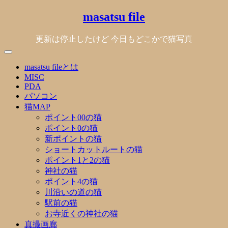
Skip
masatsu file
to
content
更新は停止したけど 今日もどこかで猫写真
masatsu fileとは
MISC
PDA
パソコン
猫MAP
ポイント00の猫
ポイント0の猫
新ポイントの猫
ショートカットルートの猫
ポイント1と2の猫
神社の猫
ポイント4の猫
川沿いの道の猫
駅前の猫
お寺近くの神社の猫
真撮画廊