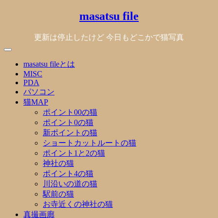
Skip
masatsu file
to
content
更新は停止したけど 今日もどこかで猫写真
masatsu fileとは
MISC
PDA
パソコン
猫MAP
ポイント00の猫
ポイント0の猫
新ポイントの猫
ショートカットルートの猫
ポイント1と2の猫
神社の猫
ポイント4の猫
川沿いの道の猫
駅前の猫
お寺近くの神社の猫
真撮画廊