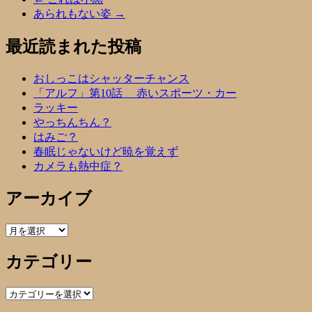
あられもない姿
→
最近読まれた投稿
おしっこはシャッターチャンス
「アルフ」第10話 赤いスポーツ・カー
ラッキー
やっちんちん？
はみご？
春眠じゃないけど暁を覚えず
カメラも熱中症？
アーカイブ
ア
ー
カテゴリー
カ
イ
ブ
カ
テ