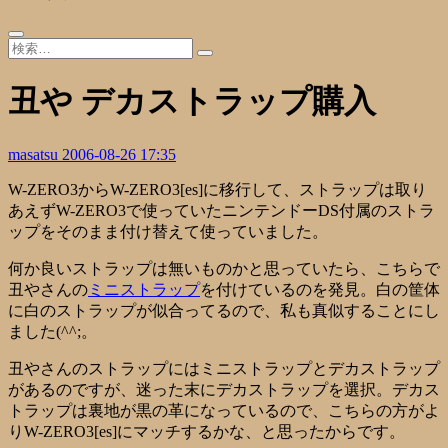
丑や デカストラップ購入
masatsu
2006-08-26 17:35
W-ZERO3からW-ZERO3[es]に移行して、ストラップは取り
あえずW-ZERO3で使っていたニンテンドーDS付属のストラ
ップをそのまま付け替えて使っていました。
何か良いストラップは無いものかと思っていたら、
こちら
で
丑やさんの
ミニストラップ
を付けているのを発見。白の筐体
に白のストラップが似合ってるので、私も真似することにし
ました(^^;。
丑やさんのストラップにはミニストラップと
デカストラップ
があるのですが、迷った末にデカストラップを選択。デカス
トラップは裏地が黒の革になっているので、こちらの方がよ
りW-ZERO3[es]にマッチするかな、と思ったからです。