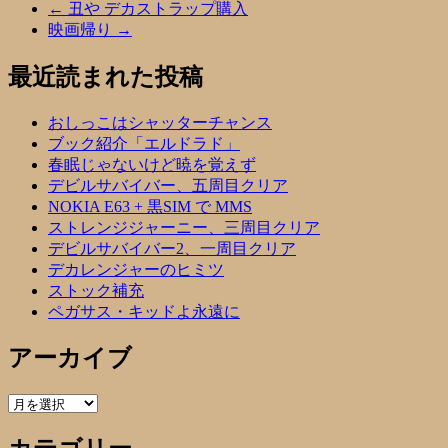
←
丑や デカストラップ購入
映画帰り
→
最近読まれた投稿
おしっこはシャッターチャンス
ブック紹介「エルドラド」
春眠じゃないけど暁を覚えず
デビルサバイバー、五周目クリア
NOKIA E63 + 黒SIM で MMS
ストレンジジャーニー、三周目クリア
デビルサバイバー2、一周目クリア
デカレンジャーのヒミツ
ストック補充
ペガサス・キッドよ永遠に
アーカイブ
ア
ー
カ