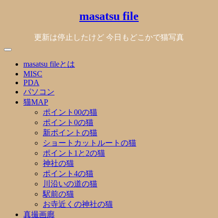
Skip
masatsu file
to
content
更新は停止したけど 今日もどこかで猫写真
masatsu fileとは
MISC
PDA
パソコン
猫MAP
ポイント00の猫
ポイント0の猫
新ポイントの猫
ショートカットルートの猫
ポイント1と2の猫
神社の猫
ポイント4の猫
川沿いの道の猫
駅前の猫
お寺近くの神社の猫
真撮画廊