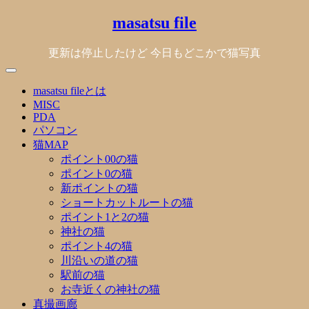
Skip
masatsu file
to
content
更新は停止したけど 今日もどこかで猫写真
masatsu fileとは
MISC
PDA
パソコン
猫MAP
ポイント00の猫
ポイント0の猫
新ポイントの猫
ショートカットルートの猫
ポイント1と2の猫
神社の猫
ポイント4の猫
川沿いの道の猫
駅前の猫
お寺近くの神社の猫
真撮画廊