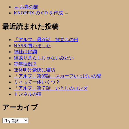
←
お寺の猫
KNOPPIX の CD を作成
→
最近読まれた投稿
「アルフ」最終話 旅立ちの日
NASを買いました
神社は好調
縄張り荒らしじゃないみたい
毎年恒例？
連休明け豪快に寝坊
「アルフ」第95話 スカーフいっぱいの愛
ミィって一体いくつ？
「アルフ」第７話 いとしのロンダ
トンネルの猫
アーカイブ
ア
ー