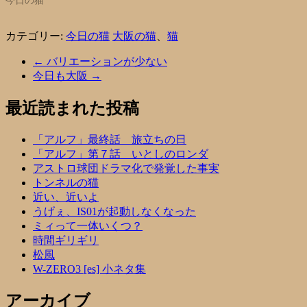
今日の猫
カテゴリー:
今日の猫
大阪の猫
、
猫
←
バリエーションが少ない
今日も大阪
→
最近読まれた投稿
「アルフ」最終話 旅立ちの日
「アルフ」第７話 いとしのロンダ
アストロ球団ドラマ化で発覚した事実
トンネルの猫
近い、近いよ
うげぇ、IS01が起動しなくなった
ミィって一体いくつ？
時間ギリギリ
松風
W-ZERO3 [es] 小ネタ集
アーカイブ