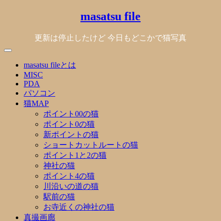
Skip
masatsu file
to
content
更新は停止したけど 今日もどこかで猫写真
masatsu fileとは
MISC
PDA
パソコン
猫MAP
ポイント00の猫
ポイント0の猫
新ポイントの猫
ショートカットルートの猫
ポイント1と2の猫
神社の猫
ポイント4の猫
川沿いの道の猫
駅前の猫
お寺近くの神社の猫
真撮画廊