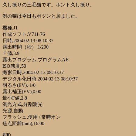
久し振りの三毛猫です。ホント久し振り。
例の猫は今日もポツンと居ました。
機種,J1
作成ソフト,V711-76
日時,2004:02:13 08:10:37
露出時間（秒）,1/290
Ｆ値,3.9
露出プログラム,プログラムAE
ISO感度,50
撮影日時,2004-02-13 08:10:37
デジタル化日時,2004:02:13 08:10:37
明るさ(EV),-1/0
露出補正(EV),0.00
最小F値,2.8
測光方式,分割測光
光源,自動
フラッシュ,使用 / 常時オン
焦点距離(mm),16.00
共有: