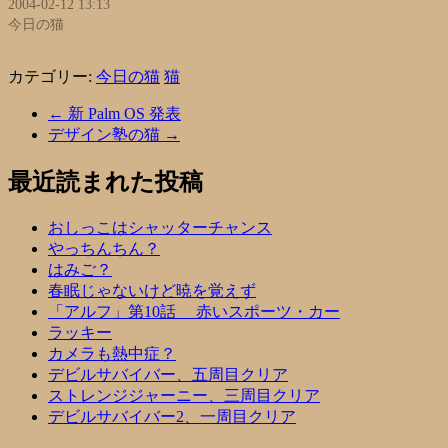
2004-02-12 13:13
今日の猫
カテゴリー:
今日の猫
猫
←
新 Palm OS 発表
デザイン塾の猫
→
最近読まれた投稿
おしっこはシャッターチャンス
やっちんちん？
はみご？
春眠じゃないけど暁を覚えず
「アルフ」第10話 赤いスポーツ・カー
ラッキー
カメラも熱中症？
デビルサバイバー、五周目クリア
ストレンジジャーニー、三周目クリア
デビルサバイバー2、一周目クリア