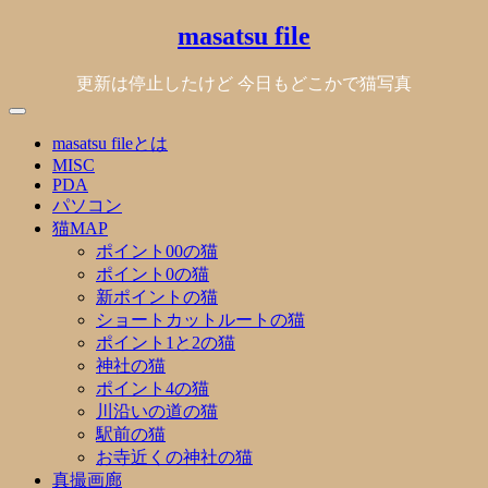
Skip
masatsu file
to
content
更新は停止したけど 今日もどこかで猫写真
masatsu fileとは
MISC
PDA
パソコン
猫MAP
ポイント00の猫
ポイント0の猫
新ポイントの猫
ショートカットルートの猫
ポイント1と2の猫
神社の猫
ポイント4の猫
川沿いの道の猫
駅前の猫
お寺近くの神社の猫
真撮画廊