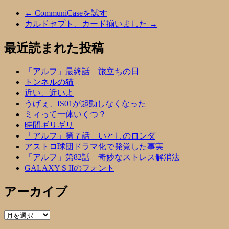
←
CommuniCaseを試す
カルドセプト、カード揃いました
→
最近読まれた投稿
「アルフ」最終話 旅立ちの日
トンネルの猫
近い、近いよ
うげぇ、IS01が起動しなくなった
ミィって一体いくつ？
時間ギリギリ
「アルフ」第７話 いとしのロンダ
アストロ球団ドラマ化で発覚した事実
「アルフ」第82話 奇妙なストレス解消法
GALAXY S IIのフォント
アーカイブ
ア
ー