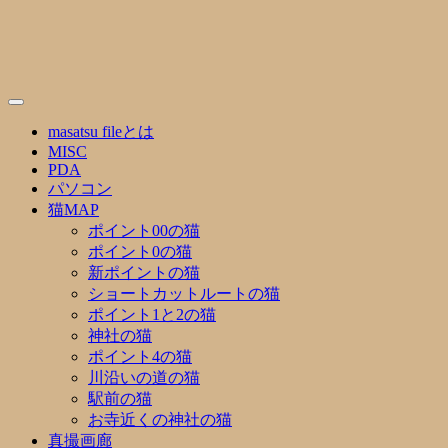
Skip
to
content
masatsu fileとは
MISC
PDA
パソコン
猫MAP
ポイント00の猫
ポイント0の猫
新ポイントの猫
ショートカットルートの猫
ポイント1と2の猫
神社の猫
ポイント4の猫
川沿いの道の猫
駅前の猫
お寺近くの神社の猫
真撮画廊