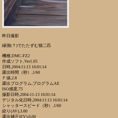
昨日撮影
縁側(？)でたたずむ猫二匹
機種,DMC-FZ2
作成ソフト,Ver1.05
日時,2004:11:13 16:01:14
露出時間（秒）,1/60
Ｆ値,2.8
露出プログラム,プログラムAE
ISO感度,75
撮影日時,2004-11-13 16:01:14
デジタル化日時,2004:11:13 16:01:14
シャッタースピード（秒）,1/60
絞り(AV),3.00
露出補正(EV),0.00