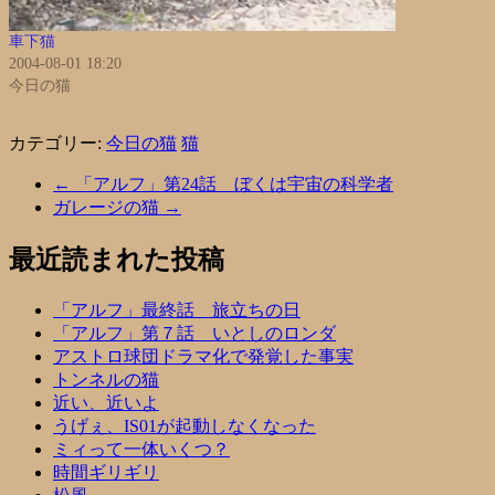
車下猫
2004-08-01 18:20
今日の猫
カテゴリー:
今日の猫
猫
←
「アルフ」第24話 ぼくは宇宙の科学者
ガレージの猫
→
最近読まれた投稿
「アルフ」最終話 旅立ちの日
「アルフ」第７話 いとしのロンダ
アストロ球団ドラマ化で発覚した事実
トンネルの猫
近い、近いよ
うげぇ、IS01が起動しなくなった
ミィって一体いくつ？
時間ギリギリ