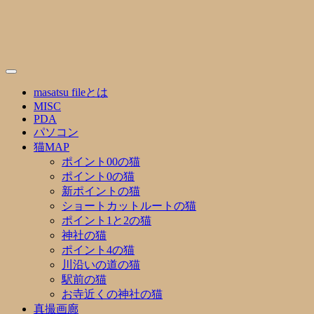
Skip
to
content
masatsu fileとは
MISC
PDA
パソコン
猫MAP
ポイント00の猫
ポイント0の猫
新ポイントの猫
ショートカットルートの猫
ポイント1と2の猫
神社の猫
ポイント4の猫
川沿いの道の猫
駅前の猫
お寺近くの神社の猫
真撮画廊