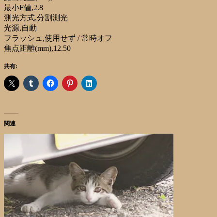
最小F値,2.8
測光方式,分割測光
光源,自動
フラッシュ,使用せず / 常時オフ
焦点距離(mm),12.50
共有:
関連