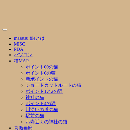
Skip
to
content
masatsu fileとは
MISC
PDA
パソコン
猫MAP
ポイント00の猫
ポイント0の猫
新ポイントの猫
ショートカットルートの猫
ポイント1と2の猫
神社の猫
ポイント4の猫
川沿いの道の猫
駅前の猫
お寺近くの神社の猫
真撮画廊