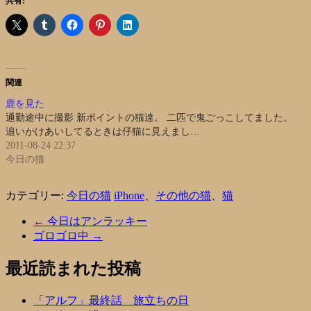
共有:
関連
鹿を見た
通勤途中に撮影 新ポイントの猫達。 二匹で鬼ごっこしてました。
追いかけあいしてるときは仔猫に見えまし…
2011-08-24 22:37
今日の猫
カテゴリー:
今日の猫
iPhone
、
その他の猫
、
猫
←
今日はアンラッキー
ゴロゴロ中
→
最近読まれた投稿
「アルフ」最終話 旅立ちの日