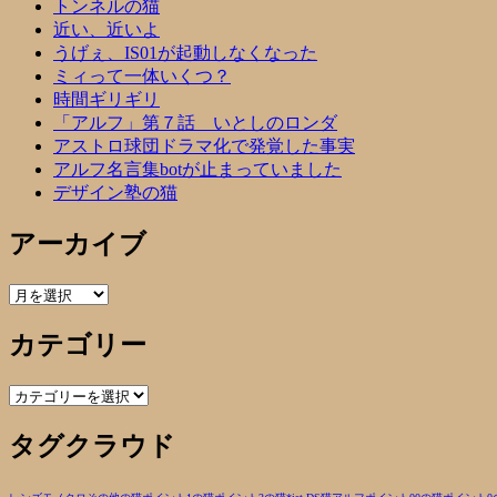
トンネルの猫
近い、近いよ
うげぇ、IS01が起動しなくなった
ミィって一体いくつ？
時間ギリギリ
「アルフ」第７話 いとしのロンダ
アストロ球団ドラマ化で発覚した事実
アルフ名言集botが止まっていました
デザイン塾の猫
アーカイブ
ア
ー
カテゴリー
カ
イ
ブ
カ
テ
タグクラウド
ゴ
リ
ー