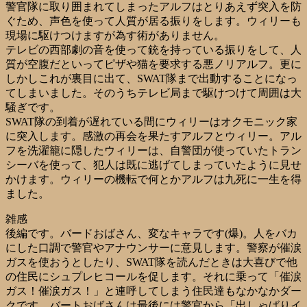
警官隊に取り囲まれてしまったアルフはとりあえず突入を防
ぐため、声色を使って人質が居る振りをします。ウィリーも
現場に駆けつけますが為す術がありません。
テレビの西部劇の音を使って銃を持っている振りをして、人
質が空腹だといってピザや猫を要求する悪ノリアルフ。更に
しかしこれが裏目に出て、SWAT隊まで出動することになっ
てしまいました。そのうちテレビ局まで駆けつけて周囲は大
騒ぎです。
SWAT隊の到着が遅れている間にウィリーはオクモニック家
に突入します。感激の再会を果たすアルフとウィリー。アル
フを洗濯籠に隠したウィリーは、自警団が使っていたトラン
シーバを使って、犯人は既に逃げてしまっていたように見せ
かけます。ウィリーの機転で何とかアルフは九死に一生を得
ました。
雑感
後編です。バードおばさん、変なキャラです(爆)。人をバカ
にした口調で警官やアナウンサーに意見します。警察が催涙
ガスを使おうとしたり、SWAT隊を読んだときは大喜びで他
の住民にシュプレヒコールを促します。それに乗って「催涙
ガス！催涙ガス！」と連呼してしまう住民達もなかなかダー
クです。バートおばさんは最後には警官から「出しゃばりイ