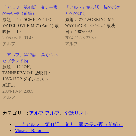
「アルフ」第41話 タナー家
「アルフ」第27話 昔のボク
の長い夜（前編）
と今のぼく
原題： 43."SOMEONE TO
原題： 27."WORKING MY
WATCH OVER ME" (Part 1) 放
WAY BACK TO YOU" 放映
映日： 19…
日： 1987/09/2…
2005-06-19 00:45
2004-11-28 23:39
アルフ
アルフ
「アルフ」第12話 高くつい
たブランド物
原題： 12."OH,
TANNERBAUM" 放映日：
1986/12/22 ダイジェスト
ALF…
2004-10-14 23:09
アルフ
カテゴリー:
アルフ
アルフ
、
全話リスト
←
「アルフ」第41話 タナー家の長い夜（前編）
Musical Baton
→