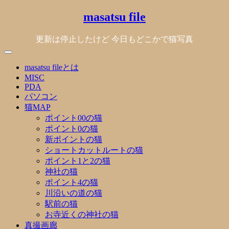
Skip
masatsu file
to
content
更新は停止したけど 今日もどこかで猫写真
masatsu fileとは
MISC
PDA
パソコン
猫MAP
ポイント00の猫
ポイント0の猫
新ポイントの猫
ショートカットルートの猫
ポイント1と2の猫
神社の猫
ポイント4の猫
川沿いの道の猫
駅前の猫
お寺近くの神社の猫
真撮画廊