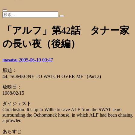
「アルフ」第42話 タナー家
の長い夜（後編）
masatsu
2005-06-19 00:47
原題：
44.”SOMEONE TO WATCH OVER ME” (Part 2)
放映日：
1988/02/15
ダイジェスト
Conclusion. It’s up to Willie to save ALF from the SWAT team
surrounding the Ochomonek house, in which ALF had been chasing
a prowler.
あらすじ