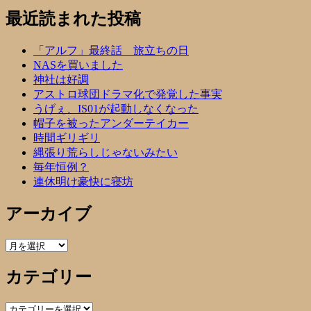
最近読まれた投稿
「アルフ」最終話 旅立ちの日
NASを買いました
神社は好調
アストロ球団ドラマ化で発覚した事実
うげぇ、IS01が起動しなくなった
帽子を被ったアンダーテイカー
時間ギリギリ
縄張り荒らしじゃないみたい
毎年恒例？
連休明け豪快に寝坊
アーカイブ
ア
ー
カテゴリー
カ
イ
ブ
カ